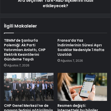
Ara seçimler Türk-ABD ilişkilerini nasıl
etkileyecek?
İlgili Makaleler
TBMM’de Şanlıurfa
Fransa’da Yaz
Polemiği: Ak Parti
İndirimlerinin Süresi Aşırı
Yatırımları Anlattı, CHP
Sıcaklar Nedeniyle 1 Hafta
Elektrik Kesintilerini
Uzatıldı
Gündeme Taşıdı
Ağustos 7, 2026
Ağustos 7, 2026
CHP Genel Merkezi’ne de
Resmen değişti:
pavyon fedaisi götürülmüş
İnternetteki bu bilgiler