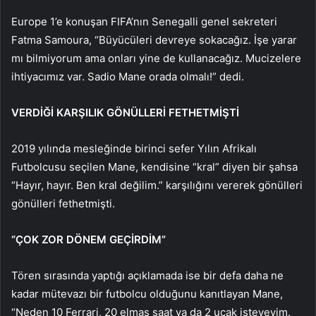
Europe 1’e konuşan FIFA’nın Senegalli genel sekreteri
Fatma Samoura, “Büyücüleri devreye sokacağız. İşe yarar
mı bilmiyorum ama onları yine de kullanacağız. Mucizelere
ihtiyacımız var. Sadio Mane orada olmalı!” dedi.
VERDİĞİ KARŞILIK GÖNÜLLERİ FETHETMİŞTİ
2019 yılında mesleğinde birinci sefer Yılın Afrikalı
Futbolcusu seçilen Mane, kendisine “kral” diyen bir şahsa
“Hayır, hayır. Ben kral değilim.” karşılığını vererek gönülleri
gönülleri fethetmişti.
“ÇOK ZOR DÖNEM GEÇİRDİM”
Tören sırasında yaptığı açıklamada ise bir defa daha ne
kadar mütevazı bir futbolcu olduğunu kanıtlayan Mane,
“Neden 10 Ferrari, 20 elmas saat ya da 2 uçak isteyeyim.