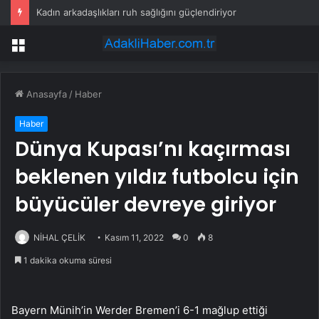
Kadın arkadaşlıkları ruh sağlığını güçlendiriyor
Menü
Anasayfa
/
Haber
Haber
Dünya Kupası’nı kaçırması
beklenen yıldız futbolcu için
büyücüler devreye giriyor
NİHAL ÇELİK
Kasım 11, 2022
0
8
1 dakika okuma süresi
Bayern Münih’in Werder Bremen’i 6-1 mağlup ettiği