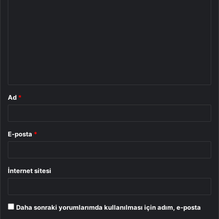
o
r
u
m
*
Ad
*
E-posta
*
İnternet sitesi
Daha sonraki yorumlarımda kullanılması için adım, e-posta