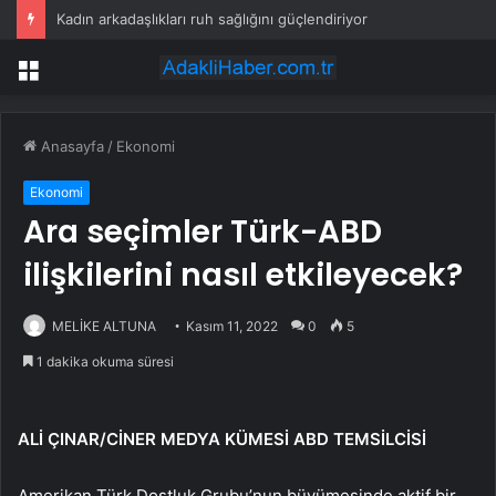
Kadın arkadaşlıkları ruh sağlığını güçlendiriyor
Menü
Anasayfa
/
Ekonomi
Ekonomi
Ara seçimler Türk-ABD
ilişkilerini nasıl etkileyecek?
MELİKE ALTUNA
Kasım 11, 2022
0
5
1 dakika okuma süresi
ALİ ÇINAR/CİNER MEDYA KÜMESİ ABD TEMSİLCİSİ
Amerikan Türk Dostluk Grubu’nun büyümesinde aktif bir