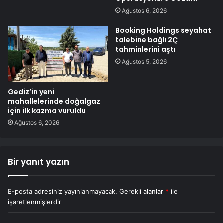
Ağustos 6, 2026
Booking Holdings seyahat
talebine bağlı 2Ç
tahminlerini aştı
Ağustos 5, 2026
Gediz’in yeni
mahallelerinde doğalgaz
için ilk kazma vuruldu
Ağustos 6, 2026
Bir yanıt yazın
E-posta adresiniz yayınlanmayacak.
Gerekli alanlar
*
ile
işaretlenmişlerdir
Y