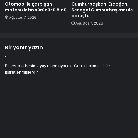
Otomobille çarpışan
Cumhurbaşkanı Erdoğan,
motosikletin sürücüsü öldü
Senegal Cumhurbaşkanı ile
görüştü
Ağustos 7, 2026
Ağustos 7, 2026
Bir yanıt yazın
E-posta adresiniz yayınlanmayacak.
Gerekli alanlar
*
ile
işaretlenmişlerdir
Y
o
r
u
m
*