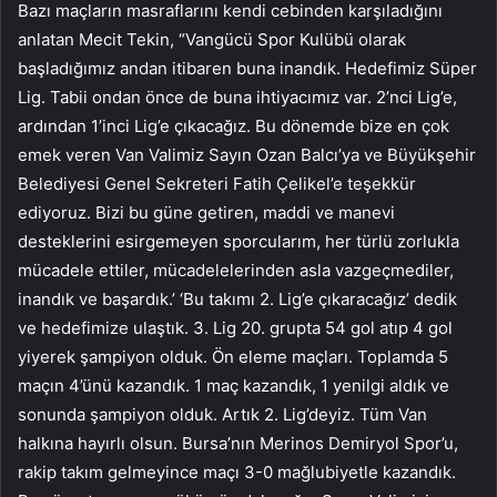
Bazı maçların masraflarını kendi cebinden karşıladığını
anlatan Mecit Tekin, “Vangücü Spor Kulübü olarak
başladığımız andan itibaren buna inandık. Hedefimiz Süper
Lig. Tabii ondan önce de buna ihtiyacımız var. 2’nci Lig’e,
ardından 1’inci Lig’e çıkacağız. Bu dönemde bize en çok
emek veren Van Valimiz Sayın Ozan Balcı’ya ve Büyükşehir
Belediyesi Genel Sekreteri Fatih Çelikel’e teşekkür
ediyoruz. Bizi bu güne getiren, maddi ve manevi
desteklerini esirgemeyen sporcularım, her türlü zorlukla
mücadele ettiler, mücadelelerinden asla vazgeçmediler,
inandık ve başardık.’ ‘Bu takımı 2. Lig’e çıkaracağız’ dedik
ve hedefimize ulaştık. 3. Lig 20. grupta 54 gol atıp 4 gol
yiyerek şampiyon olduk. Ön eleme maçları. Toplamda 5
maçın 4’ünü kazandık. 1 maç kazandık, 1 yenilgi aldık ve
sonunda şampiyon olduk. Artık 2. Lig’deyiz. Tüm Van
halkına hayırlı olsun. Bursa’nın Merinos Demiryol Spor’u,
rakip takım gelmeyince maçı 3-0 mağlubiyetle kazandık.