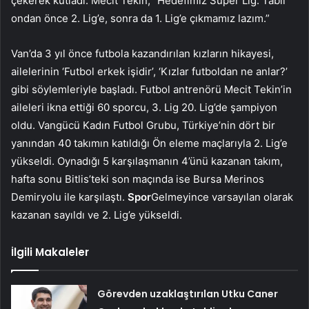
çekerek kutladı. Mecit Tekin, “Hedefimiz Süper Lig. Tabii
ondan önce 2. Lig’e, sonra da 1. Lig’e çıkmamız lazım.”
Van’da 3 yıl önce futbola kazandırılan kızların hikayesi,
ailelerinin ‘Futbol erkek işidir’, ‘Kızlar futboldan ne anlar?’
gibi söylemleriyle başladı. Futbol antrenörü Mecit Tekin’in
aileleri ikna ettiği 60 sporcu, 3. Lig 20. Lig’de şampiyon
oldu. Vangücü Kadın Futbol Grubu, Türkiye’nin dört bir
yanından 40 takımın katıldığı Ön eleme maçlarıyla 2. Lig’e
yükseldi. Oynadığı 5 karşılaşmanın 4’ünü kazanan takım,
hafta sonu Bitlis’teki son maçında ise Bursa Merinos
Demiryolu ile karşılaştı.
Spor
Gelmeyince varsayılan olarak
kazanan sayıldı ve 2. Lig’e yükseldi.
İlgili Makaleler
Görevden uzaklaştırılan Utku Caner