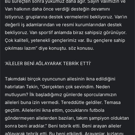
Bu süreçten sonra yükümüz daha ağır. Sayın Valimizin ve
Van halkının daha önce verdiği desteğin devamını
istiyoruz. gruplarına destek vermelerini bekliyoruz. Van’ın
değerli iş adamlarından ve resmi kurumlarından destek
bekliyoruz. Van sportif anlamda biraz sahipsiz görünüyor.
Çok kaliteli, yetenekli gençlerimiz var. Bu gençlere sahip
çıkılması lazım” diye konuştu. söz konusu.
‘AİLELER BENİ AĞLAYARAK TEBRİK ETTİ’
Takımdaki birçok oyuncunun ailesinin ikna edildiğini
hatırlatan Tekin, “Gerçekten çok sevindim. Neden
mutluyum? İlk başladığımız günlerde sporcularımızın
aileleri buna izin vermedi. Tereddütle geldiler. Temasa
geçtim. Ailelerini ikna ettim, çocuklarını futbola
göndermeyen ailelerden bazıları, takım şampiyon olduktan
sonra beni aradılar.” Beni tebrik etti. Beni arayan aileler
ağlayarak tebrik etti. Bu beni etkiledi. Arayanlar, kızlarını