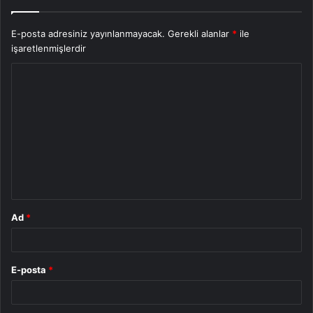
E-posta adresiniz yayınlanmayacak.
Gerekli alanlar
*
ile
işaretlenmişlerdir
Y
o
r
u
m
*
Ad
*
E-posta
*