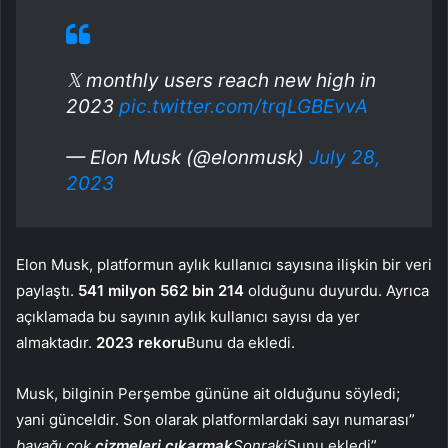
𝕏 monthly users reach new high in
2023
pic.twitter.com/trqLGBEvvA
— Elon Musk (@elonmusk)
July 28,
2023
Elon Musk, platformun aylık kullanıcı sayısına ilişkin bir veri
paylaştı.
541 milyon 562 bin 214
olduğunu duyurdu. Ayrıca
açıklamada bu sayının aylık kullanıcı sayısı da yer
almaktadır.
2023 rekoru
Bunu da ekledi.
Musk, bilginin Perşembe gününe ait olduğunu söyledi;
yani günceldir. Son olarak platformlardaki sayı numarası”
bayağı çok
çizmeleri çıkarmak
Sonraki
Şunu ekledi”.