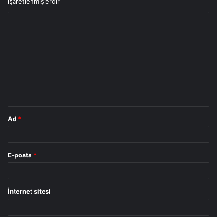
işaretlenmişlerdir
Y
o
r
u
m
*
Ad
*
E-posta
*
İnternet sitesi