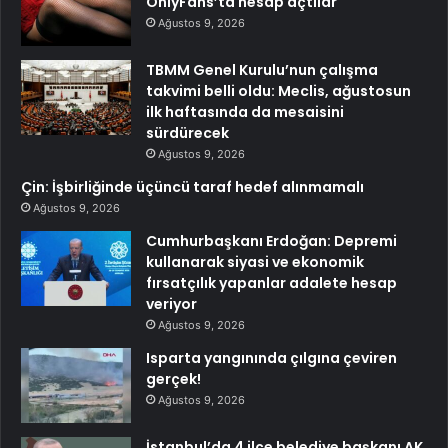
OnlyFans’ta hesap açtılar
Ağustos 9, 2026
TBMM Genel Kurulu’nun çalışma
takvimi belli oldu: Meclis, ağustosun
ilk haftasında da mesaisini
sürdürecek
Ağustos 9, 2026
Çin: İşbirliğinde üçüncü taraf hedef alınmamalı
Ağustos 9, 2026
Cumhurbaşkanı Erdoğan: Depremi
kullanarak siyasi ve ekonomik
fırsatçılık yapanlar adalete hesap
veriyor
Ağustos 9, 2026
Isparta yangınında çılgına çeviren
gerçek!
Ağustos 9, 2026
İstanbul’da 4 ilçe belediye başkanı AK