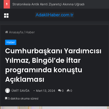
Stratonikeia Antik Kenti Ziyaretçi Akınına Uğradı
Menü
Anasayfa
/
Haber
Haber
Cumhurbaşkanı Yardımcısı
Yılmaz, Bingöl’de iftar
programında konuştu
Açıklaması
ÜMİT SAVĞA
Mart 13, 2024
0
0
5 dakika okuma süresi