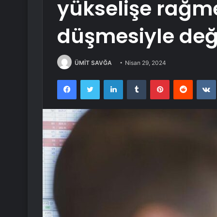
yükselişe rağme
düşmesiyle değ
ÜMİT SAVĞA
Nisan 29, 2024
Facebook
Twitter
LinkedIn
Tumblr
Pinterest
Reddit