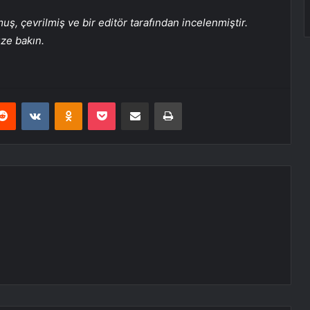
, çevrilmiş ve bir editör tarafından incelenmiştir.
üze bakın.
erest
Reddit
VKontakte
Odnoklassniki
Pocket
E-Posta ile paylaş
Yazdır