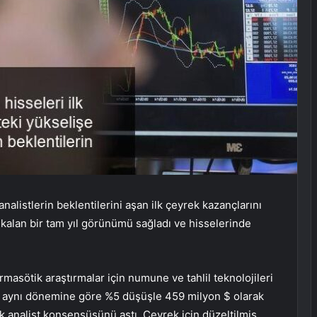
listlerin beklentilerini aşan ilk çeyrek kazançlarını
 kalan bir tam yıl görünümü sağladı ve hisselerinde
rmasötik araştırmalar için numune ve tahlil teknolojileri
ılın aynı dönemine göre %5 düşüşle 459 milyon $ olarak
k analist konsensüsünü aştı. Çeyrek için düzeltilmiş