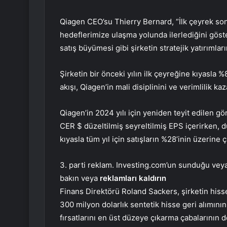
Qiagen CEO’su Thierry Bernard, “İlk çeyrek son
hedeflerimize ulaşma yolunda ilerlediğini göst
satış büyümesi gibi şirketin stratejik yatırımların
Şirketin bir önceki yılın ilk çeyreğine kıyasla 
akışı, Qiagen’in mali disiplinini ve verimlilik ka
Qiagen’in 2024 yılı için yeniden teyit edilen g
CER $ düzeltilmiş seyreltilmiş EPS içerirken, dü
kıyasla tüm yıl için satışların %28’inin üzerine 
3. parti reklam. Investing.com’un sunduğu veya 
bakın veya
reklamları kaldırın
Finans Direktörü Roland Sackers, şirketin hiss
300 milyon dolarlık sentetik hisse geri alımının
fırsatlarını en üst düzeye çıkarma çabalarının de