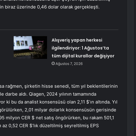
n biraz üzerinde 0,46 dolar olarak gerçekleşti.
Alışveriş yapan herkesi
ilgilendiriyor: 1 Ağustos’ta
tüm dijital kurallar değişiyor
Ağustos 7, 2026
a rağmen, şirketin hisse senedi, tüm yıl beklentilerinin
iyle darbe aldı. Qiagen, 2024 yılının tamamında
or ki bu da analist konsensüsü olan 2,11 $’ın altında. Yıl
öngörülürken, 2,01 milyar dolarlık konsensüsün gerisinde
 495 milyon CER $ net satış öngörürken, bu rakam 501,1
n az 0,52 CER $’lık düzeltilmiş seyreltilmiş EPS