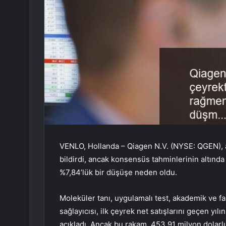
VENLO, Hollanda – Qiagen N.V. (NYSE: QGEN), ana
bildirdi, ancak konsensüs tahminlerinin altında
%7,84’lük bir düşüşe neden oldu.
Moleküler tanı, uygulamalı test, akademik ve fa
sağlayıcısı, ilk çeyrek net satışlarını geçen y
açıkladı. Ancak bu rakam, 453,91 milyon dolarlı