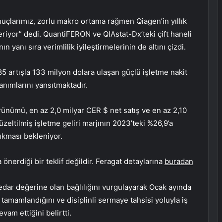
uçlarımız, zorlu makro ortama rağmen Qiagen’in yıllık
eriyor” dedi. QuantiFERON ve QIAstat-Dx’teki çift haneli
ın yanı sıra verimlilik iyileştirmelerinin de altını çizdi.
%85 artışla 133 milyon dolara ulaşan güçlü işletme nakit
zanımlarını yansıtmaktadır.
örünümü, en az 2,0 milyar CER $ net satış ve en az 2,10
zeltilmiş işletme geliri marjının 2023’teki %26,9’a
çıkması bekleniyor.
önerdiği bir teklif değildir. Feragat detaylarına
buradan
edar değerine olan bağlılığını vurgulayarak Ocak ayında
 tamamlandığını ve disiplinli sermaye tahsisi yoluyla iş
vam ettiğini belirtti.