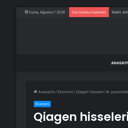
Kadın ark
Cuma, Ağustos 7 2026
Son Dakika Haberleri
ANASAY
Anasayfa
/
Ekonomi
/
Qiagen hisseleri ilk çeyrekte
Ekonomi
Qiagen hisseleri