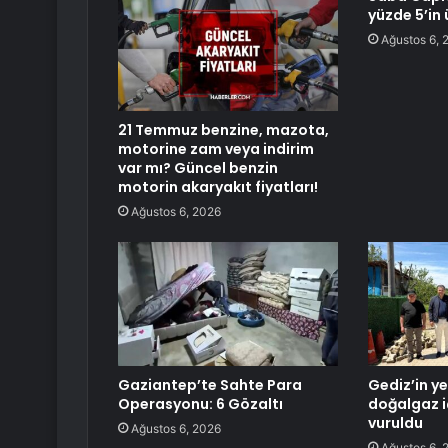
yüzde 5’in 
Ağustos 6, 
21 Temmuz benzine, mazota,
motorine zam veya indirim
var mı? Güncel benzin
motorin akaryakıt fiyatları!
Ağustos 6, 2026
Gaziantep’te Sahte Para
Gediz’in y
Operasyonu: 6 Gözaltı
doğalgaz i
vuruldu
Ağustos 6, 2026
Ağustos 6, 