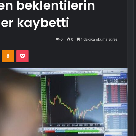
n beklentilerin
er kaybetti
0
0
1 dakika okuma süresi
VKontakte
Odnoklassniki
Pocket