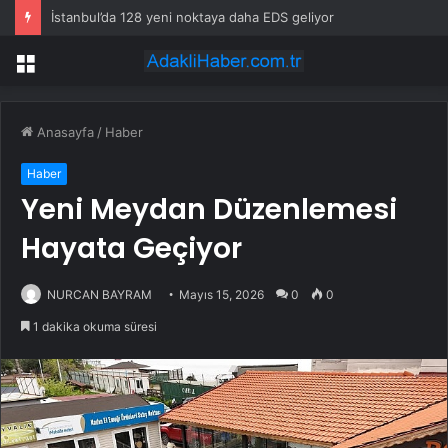
İstanbul’da 128 yeni noktaya daha EDS geliyor
Menü
Anasayfa
/
Haber
Haber
Yeni Meydan Düzenlemesi
Hayata Geçiyor
NURCAN BAYRAM
Mayıs 15, 2026
0
0
1 dakika okuma süresi