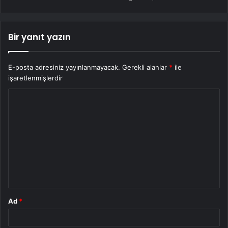
Bir yanıt yazın
E-posta adresiniz yayınlanmayacak.
Gerekli alanlar
*
ile
işaretlenmişlerdir
Y
o
r
u
m
*
Ad
*