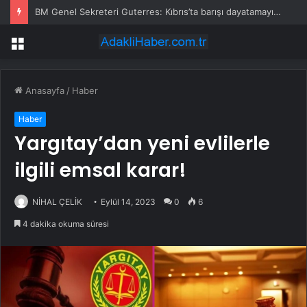
BM Genel Sekreteri Guterres: Kıbrıs’ta barışı dayatamayız, Kıbrıslılar inşa edebilir
Menü
Anasayfa
/
Haber
Haber
Yargıtay’dan yeni evlilerle
ilgili emsal karar!
NİHAL ÇELİK
Eylül 14, 2023
0
6
4 dakika okuma süresi