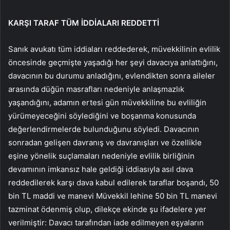
KARŞI TARAF TÜM İDDİALARI REDDETTİ
Sanık avukatı tüm iddiaları reddederek, müvekkilinin evlilik
öncesinde geçmişte yaşadığı her şeyi davacıya anlattığını,
davacının bu durumu anladığını, evlendikten sonra aileler
arasında düğün masrafları nedeniyle anlaşmazlık
yaşandığını, adamın ertesi gün müvekkiline bu evliliğin
yürümeyeceğini söylediğini ve boşanma konusunda
değerlendirmelerde bulunduğunu söyledi. Davacının
sonradan gelişen davranış ve davranışları ve özellikle
eşine yönelik suçlamaları nedeniyle evlilik birliğinin
devamının imkansız hale geldiği iddiasıyla asıl dava
reddedilerek karşı dava kabul edilerek taraflar boşandı, 50
bin TL maddi ve manevi Müvekkil lehine 50 bin TL manevi
tazminat ödenmiş olup, dilekçe ekinde şu ifadelere yer
verilmiştir: Davacı tarafından iade edilmeyen eşyaların