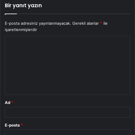
Bir yanıt yazın
E-posta adresiniz yayınlanmayacak.
Gerekli alanlar
*
ile
işaretlenmişlerdir
Y
o
r
u
m
*
Ad
*
E-posta
*