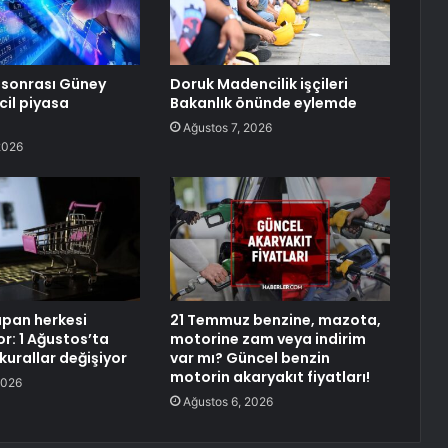
 sonrası Güney
Doruk Madencilik işçileri
cil piyasa
Bakanlık önünde eylemde
Ağustos 7, 2026
2026
apan herkesi
21 Temmuz benzine, mazota,
yor: 1 Ağustos’ta
motorine zam veya indirim
 kurallar değişiyor
var mı? Güncel benzin
motorin akaryakıt fiyatları!
2026
Ağustos 6, 2026