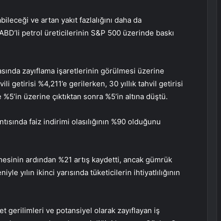
ileceği ve artan yakıt fazlalığını daha da
ABD’li petrol üreticilerinin S&P 500 üzerinde baskı
asında zayıflama işaretlerinin görülmesi üzerine
ili getirisi %4,211’e gerilerken, 30 yıllık tahvil getirisi
%5’in üzerine çıktıktan sonra %5’in altına düştü.
ntısında faiz indirimi olasılığının %90 olduğunu
tmesinin ardından %21 artış kaydetti, ancak gümrük
le yılın ikinci yarısında tüketicilerin ihtiyatlılığının
ret gerilimleri ve potansiyel olarak zayıflayan iş