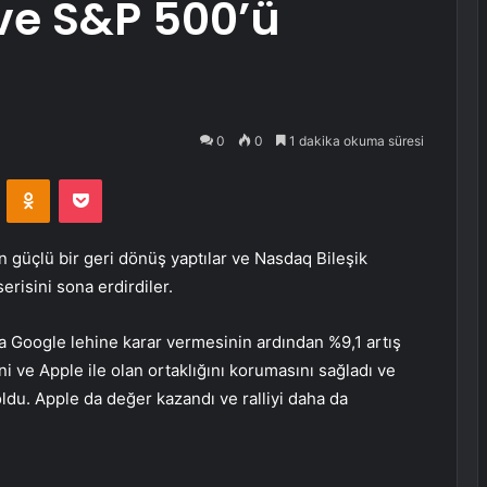
ve S&P 500’ü
0
0
1 dakika okuma süresi
VKontakte
Odnoklassniki
Pocket
ün güçlü bir geri dönüş yaptılar ve Nasdaq Bileşik
erisini sona erdirdiler.
da Google lehine karar vermesinin ardından %9,1 artış
ini ve Apple ile olan ortaklığını korumasını sağladı ve
 oldu. Apple da değer kazandı ve ralliyi daha da