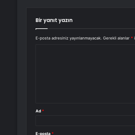
Bir yanıt yazın
E-posta adresiniz yayınlanmayacak.
Gerekli alanlar
*
i
Y
o
r
u
m
*
Ad
*
E-posta
*