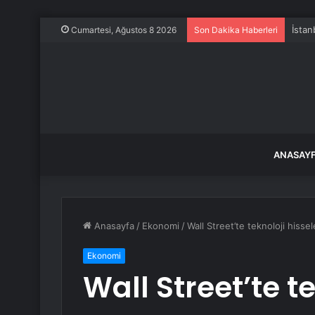
İstan
Cumartesi, Ağustos 8 2026
Son Dakika Haberleri
ANASAY
Anasayfa
/
Ekonomi
/
Wall Street’te teknoloji hisse
Ekonomi
Wall Street’te te