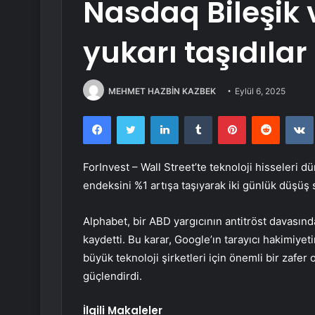
Nasdaq Bileşik 
yukarı taşıdılar
MEHMET HAZBİN KAZBEK
Eylül 6, 2025
Facebook
Twitter
LinkedIn
Tumblr
Pinterest
Reddit
ForInvest – Wall Street’te teknoloji hisseleri d
endeksini %1 artışa taşıyarak iki günlük düşüş s
Alphabet, bir ABD yargıcının antitröst davasın
kaydetti. Bu karar, Google’ın tarayıcı hakimiyet
büyük teknoloji şirketleri için önemli bir zafer
güçlendirdi.
İlgili Makaleler