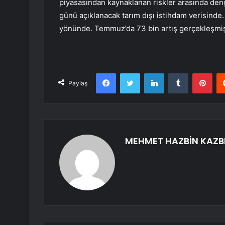
piyasasından kaynaklanan riskler arasında den
günü açıklanacak tarım dışı istihdam verisinde.
yönünde. Temmuz’da 73 bin artış gerçekleşmiş
Facebook
Twitter
LinkedIn
Tumblr
Pint
Paylaş
MEHMET HAZBİN KAZB