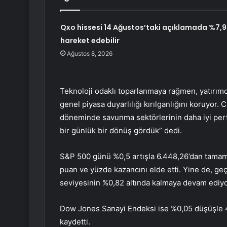
Qxo hissesi 14 Ağustos’taki açıklamada %7,9
hareket edebilir
Ağustos 8, 2026
Teknoloji odaklı toparlanmaya rağmen, yatırımcıl
genel piyasa duyarlılığı kırılganlığını koruyor. 
döneminde savunma sektörlerinin daha iyi perf
bir günlük bir dönüş gördük” dedi.
S&P 500 günü %0,5 artışla 6.448,26’dan tamam
puan ve yüzde kazancını elde etti. Yine de, geç
seviyesinin %0,82 altında kalmaya devam ediyo
Dow Jones Sanayi Endeksi ise %0,05 düşüşle 4
kaydetti.