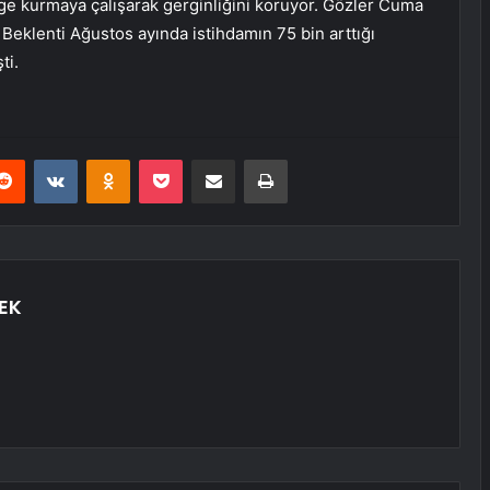
ge kurmaya çalışarak gerginliğini koruyor. Gözler Cuma
 Beklenti Ağustos ayında istihdamın 75 bin arttığı
ti.
erest
Reddit
VKontakte
Odnoklassniki
Pocket
E-Posta ile paylaş
Yazdır
EK