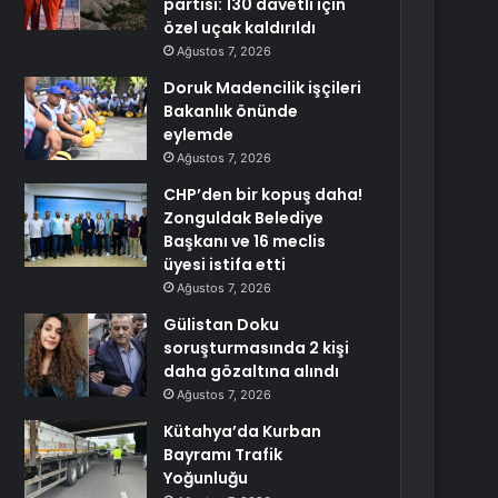
partisi: 130 davetli için
özel uçak kaldırıldı
Ağustos 7, 2026
Doruk Madencilik işçileri
Bakanlık önünde
eylemde
Ağustos 7, 2026
CHP’den bir kopuş daha!
Zonguldak Belediye
Başkanı ve 16 meclis
üyesi istifa etti
Ağustos 7, 2026
Gülistan Doku
soruşturmasında 2 kişi
daha gözaltına alındı
Ağustos 7, 2026
Kütahya’da Kurban
Bayramı Trafik
Yoğunluğu