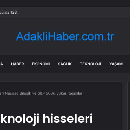
bul’da 128 yeni noktaya daha EDS geliyor
FA
HABER
EKONOMI
SAĞLIK
TEKNOLOJI
YAŞAM
leri Nasdaq Bileşik ve S&P 500’ü yukarı taşıdılar
knoloji hisseleri