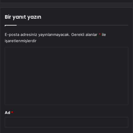
Bir yanıt yazın
E-posta adresiniz yayınlanmayacak.
Gerekli alanlar
*
ile
işaretlenmişlerdir
Y
o
r
u
m
*
Ad
*