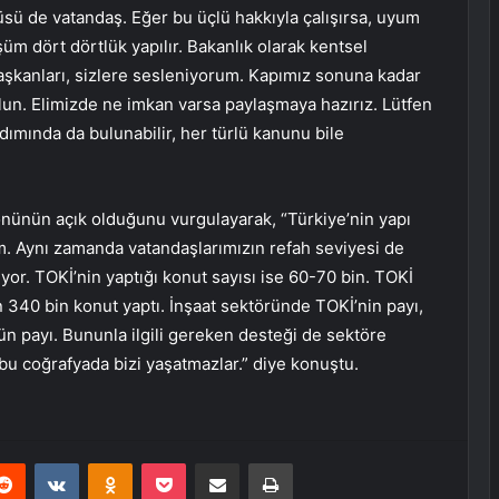
üsü de vatandaş. Eğer bu üçlü hakkıyla çalışırsa, uyum
m dört dörtlük yapılır. Bakanlık olarak kentsel
şkanları, sizlere sesleniyorum. Kapımız sonuna kadar
ız olun. Elimizde ne imkan varsa paylaşmaya hazırız. Lütfen
rdımında da bulunabilir, her türlü kanunu bile
önünün açık olduğunu vurgulayarak, “Türkiye’nin yapı
. Aynı zamanda vatandaşlarımızın refah seviyesi de
ıyor. TOKİ’nin yaptığı konut sayısı ise 60-70 bin. TOKİ
 340 bin konut yaptı. İnşaat sektöründe TOKİ’nin payı,
rün payı. Bununla ilgili gereken desteği de sektöre
bu coğrafyada bizi yaşatmazlar.” diye konuştu.
erest
Reddit
VKontakte
Odnoklassniki
Pocket
E-Posta ile paylaş
Yazdır