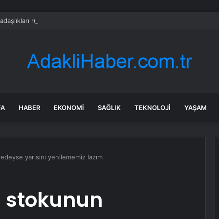
adaşlıkları ruh sağlığını güçlendiriyor
FA
HABER
EKONOMI
SAĞLIK
TEKNOLOJI
YAŞAM
redeyse yarısını yenilememiz lazım
ı stokunun