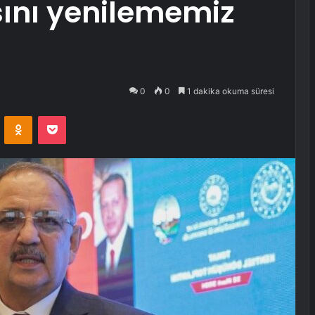
sını yenilememiz
0
0
1 dakika okuma süresi
VKontakte
Odnoklassniki
Pocket