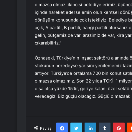
olmazsa olmaz, ikincisi belediyelerimiz, üçünc
içinde hareket ederse emin olun kentsel dönüşü
dönüşüm konusunda çok istekliyiz. Belediye ba
açık, A partili, B partili, hangi partili olursan
gelin, bütçemiz de var, arazimiz de var, kira ya
çıkarabiliriz.”
Özhaseki, Türkiye’nin inşaat sektörü alanında 
stokunun neredeyse yarısını yenilememiz lazım
artıyor. Türkiye’de ortalama 700 bin konut satıl
olmazsa olmazımız. Son 22 yılda TOKİ, 1 milyon
olsa olsa yüzde 15’tir, geriye kalanı özel sektö
vereceğiz. Biz güçlü olacağız. Güçlü olmazsak 
Facebook
Twitter
LinkedIn
Tumblr
Pint
Paylaş