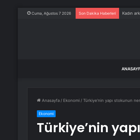
Kadın ark
Cuma, Ağustos 7 2026
Son Dakika Haberleri
ANASAY
Anasayfa
/
Ekonomi
/
Türkiye’nin yapı stokunun ne
Ekonomi
Türkiye’nin yap