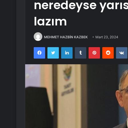
neredeyse yarı
lazım
MEHMET HAZBİN KAZBEK
Mart 23, 2024
Facebook
Twitter
LinkedIn
Tumblr
Pinterest
Reddit