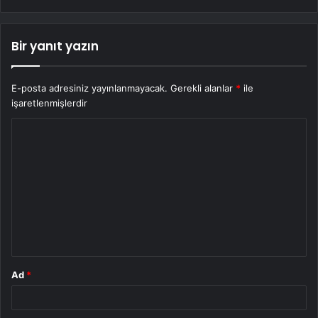
Bir yanıt yazın
E-posta adresiniz yayınlanmayacak.
Gerekli alanlar
*
ile
işaretlenmişlerdir
Y
o
r
u
m
*
Ad
*