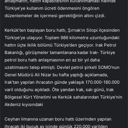
anlaşmanın, hattın kapasitesinin kullanılmaması halinde
Türkiye’ye kullanım ücreti ödenmesini öngören
düzenlemeler de içermesi gerektiğinin altını çizdi.
Kerkük’ten başlayan boru hattı, Şırnak’ın Silopi ilçesinden
Türkiye’ye ulaşıyor. Toplam 986 kilometre uzunluğundaki
hattın üçte ikilik bölümü Türkiye’den geçiyor. Irak Petrol
Bakanlığı, görüşmeler tamamlanana kadar Irak- Türkiye
petrol boru hattı anlaşmasının en az bir yıl daha
uzatılmasını talep etmişti. Devlet petrol şirketi SOMO’nun
Genel Müdürü Ali Nizar bu hafta yaptığı açıklamada,
Irak’tan yapılan ihracatın günde yaklaşık 170.000-180.000
varil olduğunu açıkladı. Öte yandan Irak, salı günü, Irak
Bölgesel Kürt Yönetimi ve Kerkük sahalarından Türkiye’nin
Akdeniz kıyısındaki
Ceyhan limanına uzanan boru hattı üzerinden yapılan
ihracatı iki buçuk ay içinde günlük 220.000 varilden