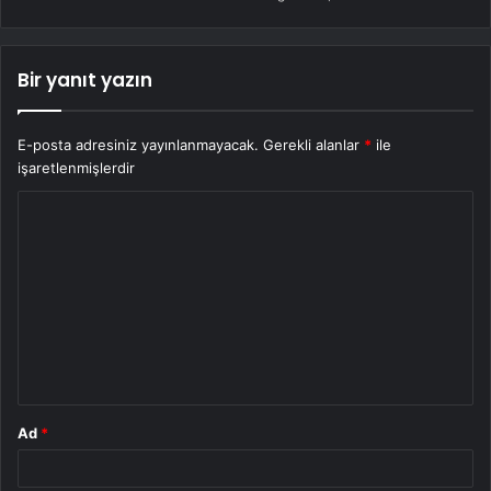
Bir yanıt yazın
E-posta adresiniz yayınlanmayacak.
Gerekli alanlar
*
ile
işaretlenmişlerdir
Y
o
r
u
m
*
Ad
*