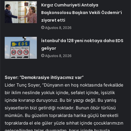
Kırgız Cumhuriyeti Antalya
Başkonsolosu Başkan Vekili Özdemir’i
ziyaret etti
Ağustos 8, 2026
İstanbul’da 128 yeni noktaya daha EDS
geliyor
Ağustos 8, 2026
Soyer: “Demokrasiye ihtiyacımız var”
Lider Tunç Soyer, “Dünyanın en hoş noktasında fevkalâde
bir iklim neslinde yokluk içinde, sefalet içinde, işsizlik
içinde kıvranıp duruyoruz. Bu bir yazgı değil. Bu yanlış
siyasetlerin bizi getirdiği noktadır. Bunun öbür türlüsü
mümkün. Bu güzelim topraklarda harika güçlü bereketli
topraklarda el ele güler yüzle sıhhat içinde çocuklarımızın
geleceğinden telaş duymadan, barış içinde huzurla