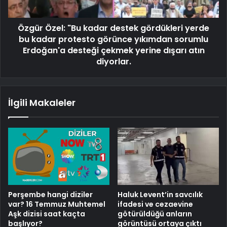
Özgür Özel: "Bu kadar destek gördükleri yerde
bu kadar protesto görünce yıkımdan sorumlu
Erdoğan'a desteği çekmek yerine dışarı atın
diyorlar.
İlgili Makaleler
Perşembe hangi diziler
Haluk Levent’in savcılık
var? 16 Temmuz Muhtemel
ifadesi ve cezaevine
Aşk dizisi saat kaçta
götürüldüğü anların
başlıyor?
görüntüsü ortaya çıktı