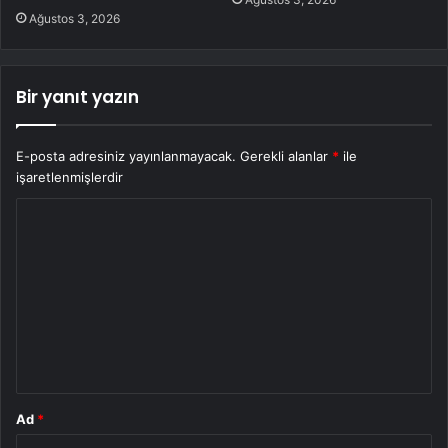
Ağustos 3, 2026
Bir yanıt yazın
E-posta adresiniz yayınlanmayacak.
Gerekli alanlar
*
ile
işaretlenmişlerdir
Y
o
r
u
m
*
Ad
*