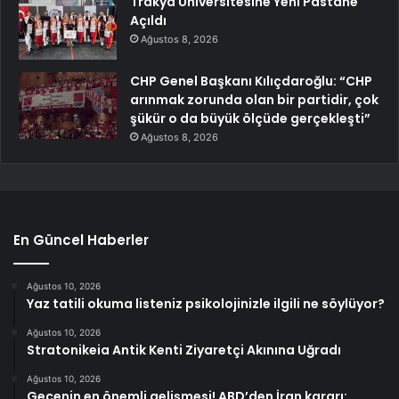
Trakya Üniversitesine Yeni Pastane
Açıldı
Ağustos 8, 2026
CHP Genel Başkanı Kılıçdaroğlu: “CHP
arınmak zorunda olan bir partidir, çok
şükür o da büyük ölçüde gerçekleşti”
Ağustos 8, 2026
En Güncel Haberler
Ağustos 10, 2026
Yaz tatili okuma listeniz psikolojinizle ilgili ne söylüyor?
Ağustos 10, 2026
Stratonikeia Antik Kenti Ziyaretçi Akınına Uğradı
Ağustos 10, 2026
Gecenin en önemli gelişmesi! ABD’den İran kararı: