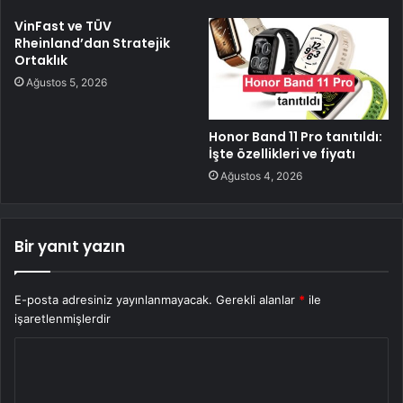
VinFast ve TÜV
Rheinland’dan Stratejik
Ortaklık
Ağustos 5, 2026
Honor Band 11 Pro tanıtıldı:
İşte özellikleri ve fiyatı
Ağustos 4, 2026
Bir yanıt yazın
E-posta adresiniz yayınlanmayacak.
Gerekli alanlar
*
ile
işaretlenmişlerdir
Y
o