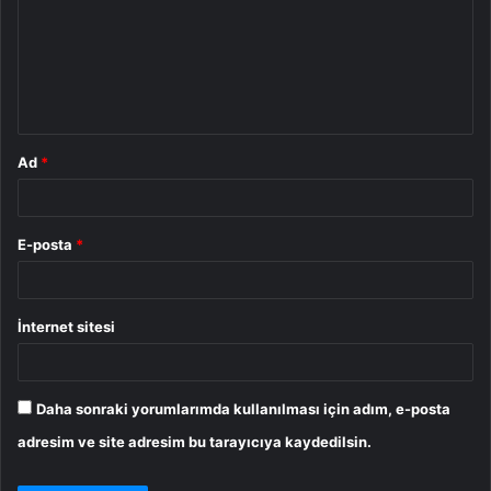
r
u
m
*
Ad
*
E-posta
*
İnternet sitesi
Daha sonraki yorumlarımda kullanılması için adım, e-posta
adresim ve site adresim bu tarayıcıya kaydedilsin.