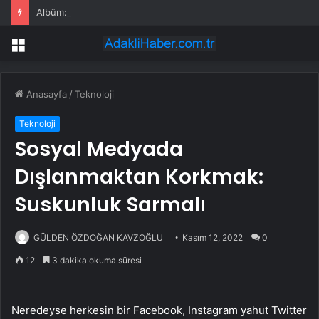
Albüm: 2026 APEC Ormancılık Bakanlar Toplantısı, Çin’in Shenzhen kentinde düzenlendi
Menü
Anasayfa
/
Teknoloji
Teknoloji
Sosyal Medyada
Dışlanmaktan Korkmak:
Suskunluk Sarmalı
GÜLDEN ÖZDOĞAN KAVZOĞLU
Kasım 12, 2022
0
12
3 dakika okuma süresi
Neredeyse herkesin bir Facebook, Instagram yahut Twitter