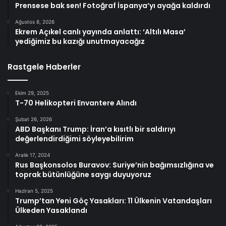
Prensese bak sen! Fotoğraf İspanya’yı ayağa kaldırdı
Ağustos 8, 2026
Ekrem Açıkel canlı yayında anlattı: ‘Altılı Masa’
yediğimiz bu kazığı unutmayacağız
Rastgele Haberler
Ekim 29, 2025
T-70 Helikopteri Envantere Alındı
Şubat 26, 2026
ABD Başkanı Trump: İran’a kısıtlı bir saldırıyı
değerlendirdiğimi söyleyebilirim
Aralık 17, 2024
Rus Başkonsolos Buravov: Suriye’nin bağımsızlığına ve
toprak bütünlüğüne saygı duyuyoruz
Haziran 5, 2025
Trump’tan Yeni Göç Yasakları: 11 Ülkenin Vatandaşları
Ülkeden Yasaklandı