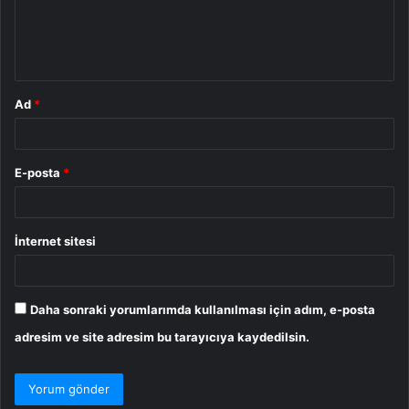
m
*
Ad
*
E-posta
*
İnternet sitesi
Daha sonraki yorumlarımda kullanılması için adım, e-posta
adresim ve site adresim bu tarayıcıya kaydedilsin.