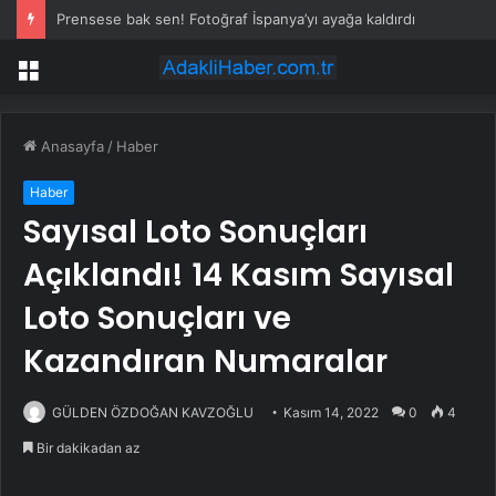
Prensese bak sen! Fotoğraf İspanya’yı ayağa kaldırdı
Menü
Anasayfa
/
Haber
Haber
Sayısal Loto Sonuçları
Açıklandı! 14 Kasım Sayısal
Loto Sonuçları ve
Kazandıran Numaralar
GÜLDEN ÖZDOĞAN KAVZOĞLU
Kasım 14, 2022
0
4
Bir dakikadan az