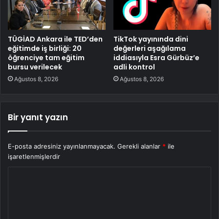
TÜGİAD Ankara ile TED’den
TikTok yayınında dini
eğitimde iş birliği: 20
değerleri aşağılama
öğrenciye tam eğitim
iddiasıyla Esra Gürbüz’e
bursu verilecek
adli kontrol
Ağustos 8, 2026
Ağustos 8, 2026
Bir yanıt yazın
E-posta adresiniz yayınlanmayacak.
Gerekli alanlar
*
ile
işaretlenmişlerdir
Y
o
r
u