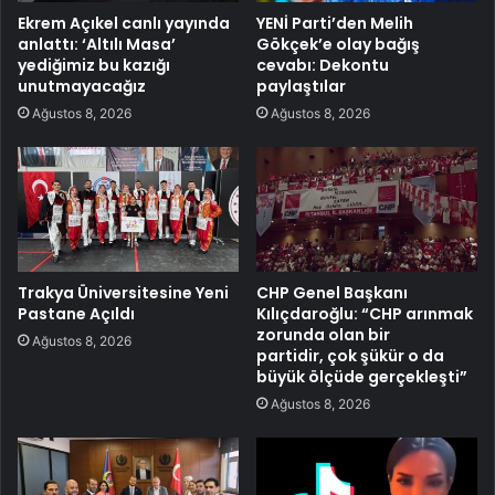
Ekrem Açıkel canlı yayında
YENİ Parti’den Melih
anlattı: ‘Altılı Masa’
Gökçek’e olay bağış
yediğimiz bu kazığı
cevabı: Dekontu
unutmayacağız
paylaştılar
Ağustos 8, 2026
Ağustos 8, 2026
Trakya Üniversitesine Yeni
CHP Genel Başkanı
Pastane Açıldı
Kılıçdaroğlu: “CHP arınmak
zorunda olan bir
Ağustos 8, 2026
partidir, çok şükür o da
büyük ölçüde gerçekleşti”
Ağustos 8, 2026