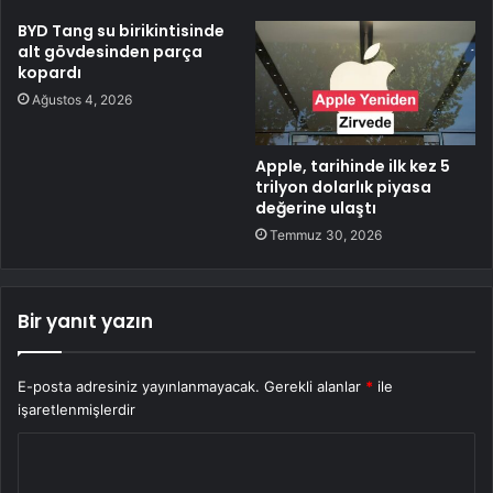
BYD Tang su birikintisinde
alt gövdesinden parça
kopardı
Ağustos 4, 2026
Apple, tarihinde ilk kez 5
trilyon dolarlık piyasa
değerine ulaştı
Temmuz 30, 2026
Bir yanıt yazın
E-posta adresiniz yayınlanmayacak.
Gerekli alanlar
*
ile
işaretlenmişlerdir
Y
o