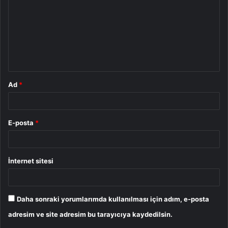
r
u
m
*
Ad
*
E-posta
*
İnternet sitesi
Daha sonraki yorumlarımda kullanılması için adım, e-posta
adresim ve site adresim bu tarayıcıya kaydedilsin.