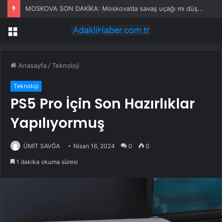
MOSKOVA SON DAKİKA: Moskova’da savaş uçağı mı düştü, olay nedir?
Menü
Anasayfa
/
Teknoloji
Teknoloji
PS5 Pro İçin Son Hazırlıklar
Yapılıyormuş
ÜMİT SAVĞA
Nisan 16, 2024
0
0
1 dakika okuma süresi