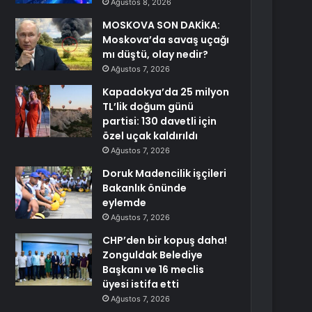
Ağustos 8, 2026
MOSKOVA SON DAKİKA:
Moskova’da savaş uçağı
mı düştü, olay nedir?
Ağustos 7, 2026
Kapadokya’da 25 milyon
TL’lik doğum günü
partisi: 130 davetli için
özel uçak kaldırıldı
Ağustos 7, 2026
Doruk Madencilik işçileri
Bakanlık önünde
eylemde
Ağustos 7, 2026
CHP’den bir kopuş daha!
Zonguldak Belediye
Başkanı ve 16 meclis
üyesi istifa etti
Ağustos 7, 2026