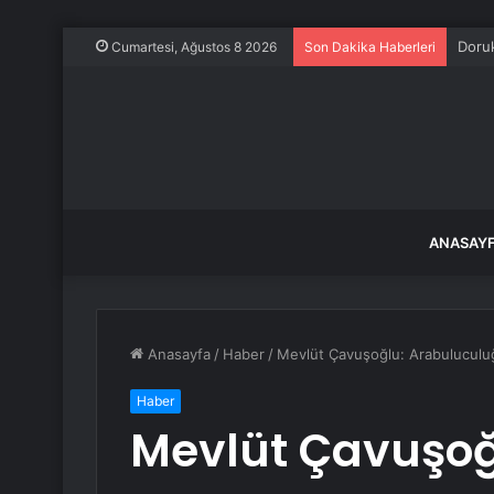
Doruk
Cumartesi, Ağustos 8 2026
Son Dakika Haberleri
ANASAY
Anasayfa
/
Haber
/
Mevlüt Çavuşoğlu: Arabuluculu
Haber
Mevlüt Çavuşoğ