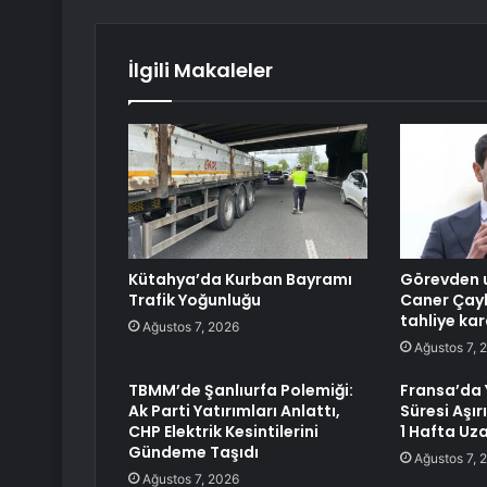
İlgili Makaleler
Kütahya’da Kurban Bayramı
Görevden u
Trafik Yoğunluğu
Caner Çay
tahliye kar
Ağustos 7, 2026
Ağustos 7, 
TBMM’de Şanlıurfa Polemiği:
Fransa’da Y
Ak Parti Yatırımları Anlattı,
Süresi Aşır
CHP Elektrik Kesintilerini
1 Hafta Uza
Gündeme Taşıdı
Ağustos 7, 
Ağustos 7, 2026