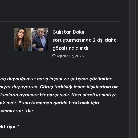
Gülistan Doku
ı
soruşturmasında 2 kişi daha
gözaltına alındı
Ağustos 7, 2026
iyaç duyduğumuz barış inşası ve çatışma çözümüne
 duyuyorum. Görüş farklılığı insan ilişkilerinin bir
oplumların ayrılmaz bir parçasıdır. Kısa süreli kesintiye
 hakimdir. Bunu tamamen geride bırakmak için
acımız var.
“
dedi.
ktiriyor”