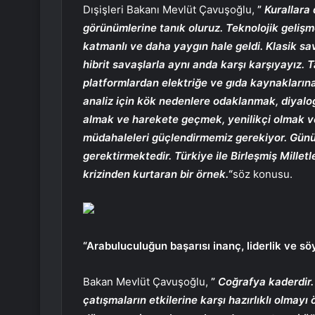
Dışişleri Bakanı Mevlüt Çavuşoğlu,
”
Kurallara 
görünümlerine tanık oluruz. Teknolojik gelişm
katmanlı ve daha yaygın hale geldi. Klasik sav
hibrit savaşlarla aynı anda karşı karşıyayız. Ta
platformlardan elektriğe ve gıda kaynaklarına e
analiz için kök nedenlere odaklanmak, diyalog
almak ve harekete geçmek, yenilikçi olmak ve 
müdahaleleri güçlendirmemiz gerekiyor. Günüm
gerektirmektedir. Türkiye ile Birleşmiş Millet
krizinden kurtaran bir örnek.
“
söz konusu.
“Arabuluculuğun başarısı inanç, liderlik ve sö
Bakan Mevlüt Çavuşoğlu,
”
Coğrafya kaderdir. 
çatışmaların etkilerine karşı hazırlıklı olmayı