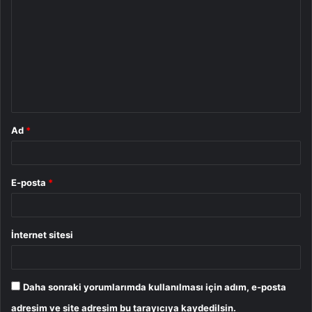
o
r
u
m
*
Ad
*
E-posta
*
İnternet sitesi
Daha sonraki yorumlarımda kullanılması için adım, e-posta
adresim ve site adresim bu tarayıcıya kaydedilsin.