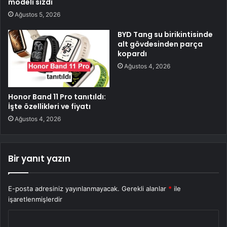
modeli sızdı
Ağustos 5, 2026
BYD Tang su birikintisinde
alt gövdesinden parça
kopardı
Ağustos 4, 2026
Honor Band 11 Pro tanıtıldı:
İşte özellikleri ve fiyatı
Ağustos 4, 2026
Bir yanıt yazın
E-posta adresiniz yayınlanmayacak.
Gerekli alanlar
*
ile
işaretlenmişlerdir
Y