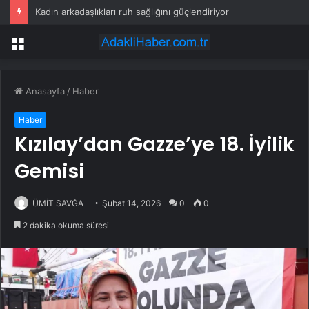
Kadın arkadaşlıkları ruh sağlığını güçlendiriyor
Menü
Anasayfa
/
Haber
Haber
Kızılay’dan Gazze’ye 18. İyilik
Gemisi
ÜMİT SAVĞA
Şubat 14, 2026
0
0
2 dakika okuma süresi