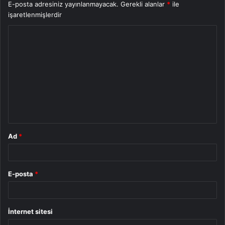
E-posta adresiniz yayınlanmayacak.
Gerekli alanlar
*
ile
işaretlenmişlerdir
Y
o
r
u
m
*
Ad
*
E-posta
*
İnternet sitesi