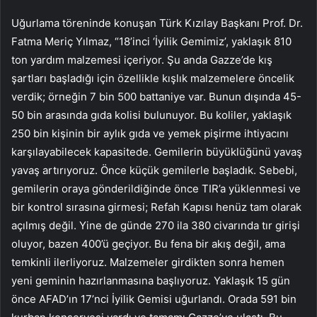
Uğurlama töreninde konuşan Türk Kızılay Başkanı Prof. Dr.
Fatma Meriç Yılmaz, “18’inci ‘İyilik Gemimiz’, yaklaşık 810
ton yardım malzemesi içeriyor. Şu anda Gazze’de kış
şartları başladığı için özellikle kışlık malzemelere öncelik
verdik; örneğin 7 bin 500 battaniye var. Bunun dışında 45-
50 bin arasında gıda kolisi bulunuyor. Bu koliler, yaklaşık
250 bin kişinin bir aylık gıda ve yemek pişirme ihtiyacını
karşılayabilecek kapasitede. Gemilerin büyüklüğünü yavaş
yavaş artırıyoruz. Önce küçük gemilerle başladık. Sebebi,
gemilerin oraya gönderildiğinde önce TIR’a yüklenmesi ve
bir kontrol sırasına girmesi; Refah Kapısı henüz tam olarak
açılmış değil. Yine de günde 270 ila 380 civarında tır girişi
oluyor, bazen 400’ü geçiyor. Bu fena bir akış değil, ama
temkinli ilerliyoruz. Malzemeler girdikten sonra hemen
yeni geminin hazırlanmasına başlıyoruz. Yaklaşık 15 gün
önce AFAD’ın 17’nci İyilik Gemisi uğurlandı. Orada 591 bin