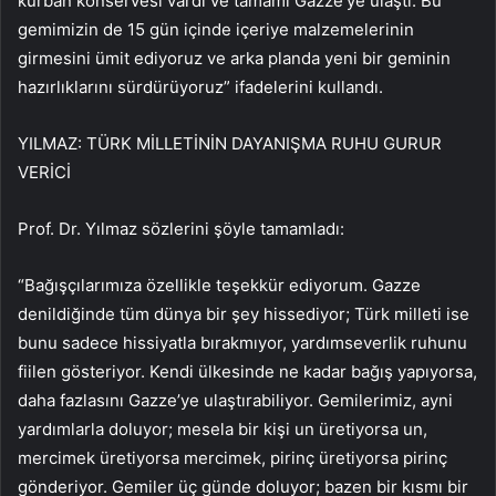
kurban konservesi vardı ve tamamı Gazze’ye ulaştı. Bu
gemimizin de 15 gün içinde içeriye malzemelerinin
girmesini ümit ediyoruz ve arka planda yeni bir geminin
hazırlıklarını sürdürüyoruz” ifadelerini kullandı.
YILMAZ: TÜRK MİLLETİNİN DAYANIŞMA RUHU GURUR
VERİCİ
Prof. Dr. Yılmaz sözlerini şöyle tamamladı:
“Bağışçılarımıza özellikle teşekkür ediyorum. Gazze
denildiğinde tüm dünya bir şey hissediyor; Türk milleti ise
bunu sadece hissiyatla bırakmıyor, yardımseverlik ruhunu
fiilen gösteriyor. Kendi ülkesinde ne kadar bağış yapıyorsa,
daha fazlasını Gazze’ye ulaştırabiliyor. Gemilerimiz, ayni
yardımlarla doluyor; mesela bir kişi un üretiyorsa un,
mercimek üretiyorsa mercimek, pirinç üretiyorsa pirinç
gönderiyor. Gemiler üç günde doluyor; bazen bir kısmı bir