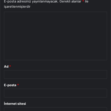
E-posta adresiniz yayınlanmayacak.
Gerekli alanlar
*
ile
işaretlenmişlerdir
Y
o
r
u
m
*
Ad
*
E-posta
*
İnternet sitesi