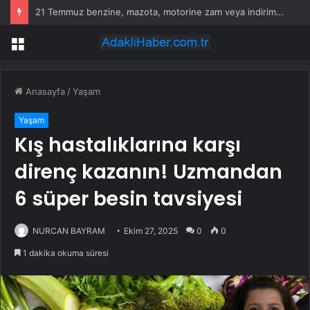
21 Temmuz benzine, mazota, motorine zam veya indirim var mı? Güncel benzin motorin akaryakıt fiyatları!
Menü
Anasayfa
/
Yaşam
Yaşam
Kış hastalıklarına karşı
direnç kazanın! Uzmandan
6 süper besin tavsiyesi
NURCAN BAYRAM
Ekim 27, 2025
0
0
1 dakika okuma süresi