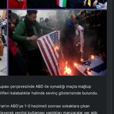
Kupası çerçevesinde ABD ile oynadığı maçta mağlup
fleri kalabalıklar halinde sevinç gösterisinde bulundu.
ran’ın ABD’ye 1-0 hezimeti sonrası sokaklara çıkan
leyerek yenilgi kutlaması yaptıkları manzaralar yer aldı.