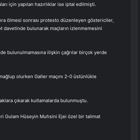
ı için yapılan hazırlıklar ise iptal edilmişti.
nra ölmesi sonrası protesto düzenleyen göstericiler,
ot davetinde bulunarak maçların izlenmemesini
de bulunulmamasına ilişkin çağrılar birçok yerde
 mağlup olurken Galler maçını 2-0 üstünlükle
okaklara çıkarak kutlamalarda bulunmuştu.
eri Gulam Hüseyin Muhsini Ejei özel bir talimat