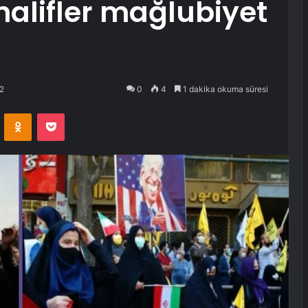
alifler mağlubiyet
ı
2
0
4
1 dakika okuma süresi
VKontakte
Odnoklassniki
Pocket