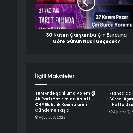
30 Kasım Çarşamba Çin Burcuna
Göre Günün Nasıl Geçecek?
İlgili Makaleler
TBMM’de Şanlıurfa Polemiği:
Fransa’da Y
Ak Parti Yatırımları Anlattı,
Süresi Aşır
CHP Elektrik Kesintilerini
1 Hafta Uza
Gündeme Taşıdı
Ağustos 7, 
Ağustos 7, 2026