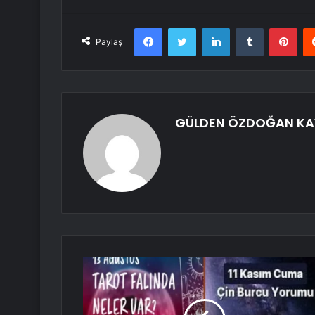
Facebook
Twitter
LinkedIn
Tumblr
Pint
Paylaş
GÜLDEN ÖZDOĞAN K