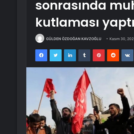
sonrasında muh
kutlaması yapt
GÜLDEN ÖZDOĞAN KAVZOĞLU
Kasım 30, 202
Facebook
Twitter
LinkedIn
Tumblr
Pinterest
Reddit