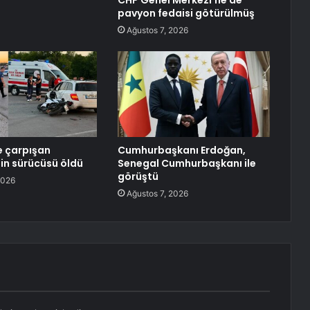
CHP Genel Merkezi’ne de
pavyon fedaisi götürülmüş
Ağustos 7, 2026
e çarpışan
Cumhurbaşkanı Erdoğan,
in sürücüsü öldü
Senegal Cumhurbaşkanı ile
görüştü
2026
Ağustos 7, 2026