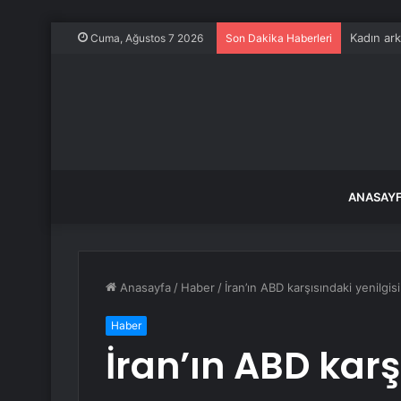
Kadın ark
Cuma, Ağustos 7 2026
Son Dakika Haberleri
ANASAY
Anasayfa
/
Haber
/
İran’ın ABD karşısındaki yenilgi
Haber
İran’ın ABD karş