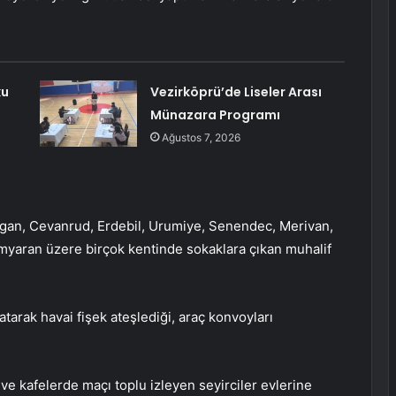
ku
Vezirköprü’de Liseler Arası
Münazara Programı
Ağustos 7, 2026
rgan, Cevanrud, Erdebil, Urumiye, Senendec, Merivan,
myaran üzere birçok kentinde sokaklara çıkan muhalif
tarak havai fişek ateşlediği, araç konvoyları
ve kafelerde maçı toplu izleyen seyirciler evlerine