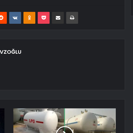
erest
Reddit
VKontakte
Odnoklassniki
Pocket
E-Posta ile paylaş
Yazdır
AVZOĞLU