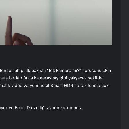
 lense sahip. İlk bakışta “tek kamera mı?” sorusunu akla
deta birden fazla kameraymış gibi çalışacak şekilde
atik video ve yeni nesil Smart HDR ile tek lensle çok
yor ve Face ID özelliği aynen korunmuş.