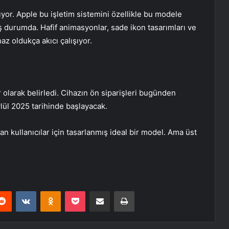
yor. Apple bu işletim sistemini özellikle bu modele
ş durumda. Hafif animasyonlar, sade ikon tasarımları ve
az oldukça akıcı çalışıyor.
r olarak belirledi. Cihazın ön siparişleri bugünden
ylül 2025 tarihinde başlayacak.
ayan kullanıcılar için tasarlanmış ideal bir model. Ama üst
erest
Reddit
VKontakte
Odnoklassniki
Pocket
E-Posta ile paylaş
Yazdır