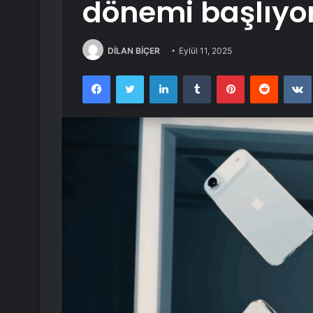
dönemi başlıyo
DİLAN BİÇER
Eylül 11, 2025
Facebook
Twitter
LinkedIn
Tumblr
Pinterest
Reddit