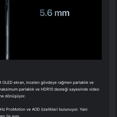
DR OLED ekran, incelen gövdeye rağmen parlaklık ve
 maksimum parlaklık ve HDR10 desteği sayesinde video
ime dönüşüyor.
 Hz ProMotion ve AOD özellkleri bulunuyor. Yani
nı ile aynı.