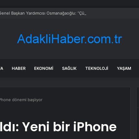
enel Başkan Yardımcısı Osmanağaoğlu: “Çürümekte olan yaprağın düşmes
FA
HABER
EKONOMI
SAĞLIK
TEKNOLOJI
YAŞAM
 iPhone dönemi başlıyor
ldı: Yeni bir iPhone