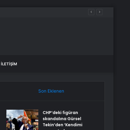
iyle çınara hiçbir şey olmaz”
İLETIŞIM
Son Eklenen
CHP’deki figüran
skandalına Gürsel
Tekin’den ‘Kendimi