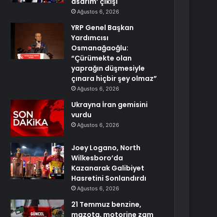
asarım’ çıkışı
Ağustos 6, 2026
YRP Genel Başkan
Yardımcısı
Osmanağaoğlu:
“Çürümekte olan
yaprağın düşmesiyle
çınara hiçbir şey olmaz”
Ağustos 6, 2026
Ukrayna İran gemisini
vurdu
Ağustos 6, 2026
Joey Logano, North
Wilkesboro’da
Kazanarak Galibiyet
Hasretini Sonlandırdı
Ağustos 6, 2026
21 Temmuz benzine,
mazota, motorine zam