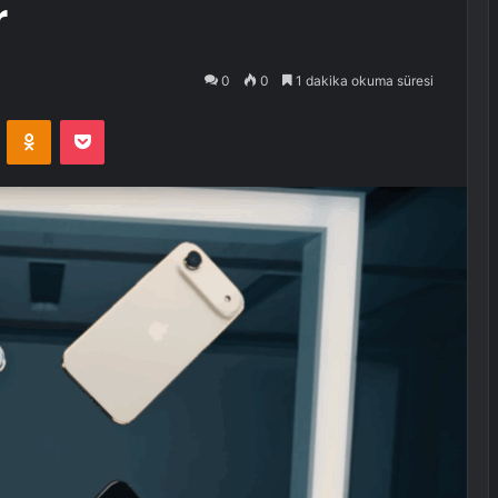
r
0
0
1 dakika okuma süresi
VKontakte
Odnoklassniki
Pocket