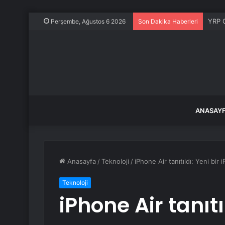
YRP G
Perşembe, Ağustos 6 2026
Son Dakika Haberleri
ANASAY
Anasayfa
/
Teknoloji
/
iPhone Air tanıtıldı: Yeni bir
Teknoloji
iPhone Air tanıtı