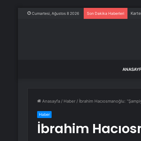
Karte
Cumartesi, Ağustos 8 2026
Son Dakika Haberleri
ANASAY
Anasayfa
/
Haber
/
İbrahim Hacıosmanoğlu: “Şampiyo
Haber
İbrahim Hacıo