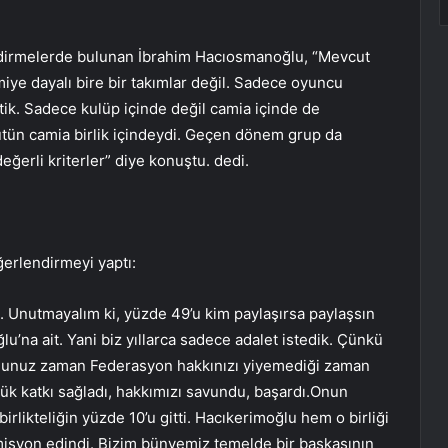
endirmelerde bulunan İbrahim Hacıosmanoğlu, “Mevcut
ye dayalı bire bir takımlar değil. Sadece oyuncu
tik. Sadece kulüp içinde değil camia içinde de
tün camia birlik içindeydi. Geçen dönem grup da
eğerli kriterler” diye konuştu. dedi.
ğerlendirmeyi yaptı:
 Unutmayalım ki, yüzde 49’u kim paylaşırsa paylaşsın
’na ait. Yani biz yıllarca sadece adalet istedik. Çünkü
ttuğunuz zaman Federasyon hakkınızı yiyemediği zaman
yük katkı sağladı, hakkımızı savundu, başardı.Onun
rlikteliğin yüzde 10’u gitti. Hacıkerimoğlu hem o birliği
 misyon edindi. Bizim bünyemiz temelde bir başkasının