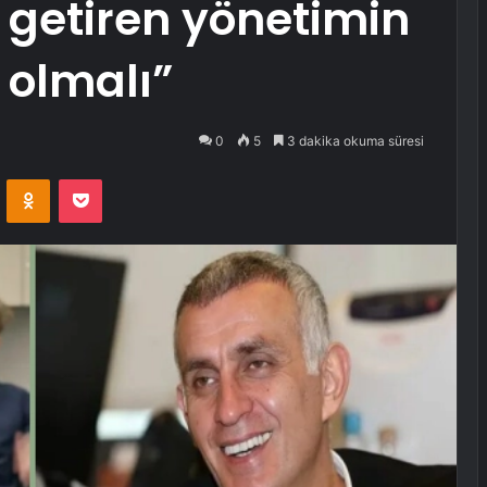
getiren yönetimin
i olmalı”
0
5
3 dakika okuma süresi
VKontakte
Odnoklassniki
Pocket