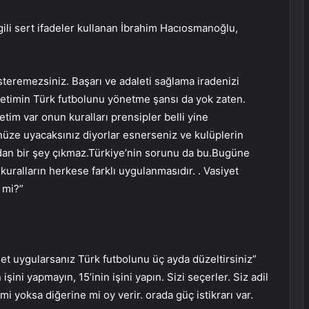
gili sert ifadeler kullanan İbrahim Hacıosmanoğlu,
steremezsiniz. Başarı ve adaleti sağlama iradenizi
timin Türk futbolunu yönetme şansı da yok zaten.
tim var onun kuralları prensipler belli yine
nüze uyacaksınız diyorlar esnerseniz ve kulüplerin
dan bir şey çıkmaz.Türkiye’nin sorunu da bu.Bugüne
uralların herkese farklı uygulanmasıdır. . Vasiyet
 mi?”
t uygularsanız Türk futbolunu üç ayda düzeltirsiniz”
şini yapmayın, 15’inin işini yapın. Sizi seçerler. Siz adil
i yoksa diğerine mi oy verir. orada güç istikrarı var.