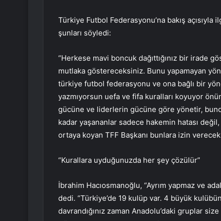
Türkiye Futbol Federasyonu’na bakış açısıyla il
şunları söyledi:
“Herkese mavi boncuk dağıttığınız bir irade gö
mutlaka göstereceksiniz. Bunu yapamayan yöne
türkiye futbol federasyonu ve ona bağlı bir yöne
yazmıyorsun uefa ve fifa kuralları koyuyor önü
gücüne ve liderlerin gücüne göre yönetir, bun
kadar yaşananlar sadece hakemin hatası değil, k
ortaya koyan TFF Başkanı bunlara izin verecek
“Kurallara uyduğunuzda her şey çözülür”
İbrahim Hacıosmanoğlu, “Ayrım yapmaz ve adale
dedi. “Türkiye’de 19 kulüp var. 4 büyük kulübün i
davrandığınız zaman Anadolu’daki gruplar size m