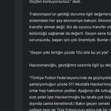
Güçten korkuyorsunuz.” dedi.
Trabzonspor’un geldiği durumla ilgili değerl
sistemdeki her şey ekonomiye bakıyor. Ekonomi
transfer etmek değil. Biz de oyuncu transfer et
bütünlüğü sağlamak da değerli. Geçen sene bü
sorunsuzdu, başarı için çok önemliydi. Bunlar d
“Geçen yılki birliğin yüzde 10’u bile bu yıl yok”
Hacıosmanoğlu, geçtiğimiz sezonla ilgili şu de
“Türkiye Futbol Federasyonu’nda da güçlüydük.
şampiyonluğun yüzde 51’i Mustafa Hacıkerimoğlu
onlar hep hakkımızı yediler. Ayağınızı dik tu
size yeter.İşte Hacıkerimoğlu bu tarafa çok bü
dışında camia kenetlendi.I Bakın geçen seneki bi
sağladı hem de Türk futbolunun adına laik bir