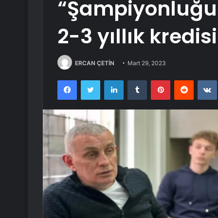
“Şampiyonluğu 
2-3 yıllık kredis
ERCAN ÇETİN
Mart 29, 2023
Facebook
Twitter
LinkedIn
Tumblr
Pinterest
Reddit