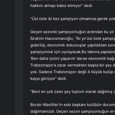
hakkını almayı kabul etmiyor” dedi.
“Üst üste iki kez şampiyon olmamıza gerek yok
Geçen sezonki şampiyonluğun ardından bu yıl da
İbrahim Hacıosmanoğlu, “İki yıl üst üste şampi
giderilip, ekonomik dokunuşlar yapıldıktan son
şampiyonluk için oynayacak.Bu takıma yapılanm
‘Ben daha iyisini yaparım’ derse ekonomik bağım
Trabzonspor’a zarar vermekten başka bir şey de
yok. Sadece Trabzonspor değil 4 büyük kulüp 
kayıp görüyor” dedi.
“Beni en çok üzen şey toplum olarak dağılmış
Bordo-Mavililer’in eski başkanı kulübün durumuy
dağılmamızdı. Geçen sezon şampiyonluğun en kıy