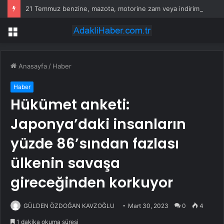
21 Temmuz benzine, mazota, motorine zam veya indirim var mı? Güncel benzin motorin akaryakıt fiyatları!
Menü
Anasayfa
/
Haber
Haber
Hükümet anketi:
Japonya’daki insanların
yüzde 86’sından fazlası
ülkenin savaşa
gireceğinden korkuyor
GÜLDEN ÖZDOĞAN KAVZOĞLU
Mart 30, 2023
0
4
1 dakika okuma süresi