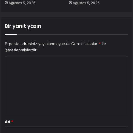
Ağustos 5, 2026
Ağustos 5, 2026
Bir yanıt yazın
E-posta adresiniz yayınlanmayacak.
Gerekli alanlar
*
ile
işaretlenmişlerdir
Y
o
r
u
m
*
Ad
*