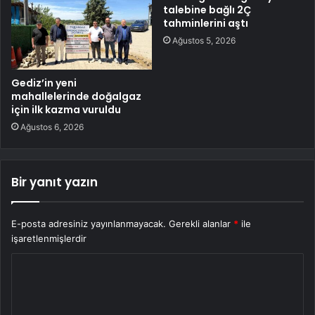
talebine bağlı 2Ç
tahminlerini aştı
Ağustos 5, 2026
Gediz’in yeni
mahallelerinde doğalgaz
için ilk kazma vuruldu
Ağustos 6, 2026
Bir yanıt yazın
E-posta adresiniz yayınlanmayacak.
Gerekli alanlar
*
ile
işaretlenmişlerdir
Y
o
r