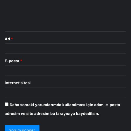
u
m
*
Ad
*
E-posta
*
İnternet sitesi
Daha sonraki yorumlarımda kullanılması için adım, e-posta
adresim ve site adresim bu tarayıcıya kaydedilsin.