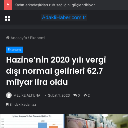
Kadın arkadaşlıkları ruh sağlığını güçlendiriyor
Menü
Anasayfa
/
Ekonomi
Ekonomi
Hazine’nin 2020 yılı vergi
dışı normal gelirleri 62.7
milyar lira oldu
MELİKE ALTUNA
Şubat 1, 2023
0
2
Bir dakikadan az