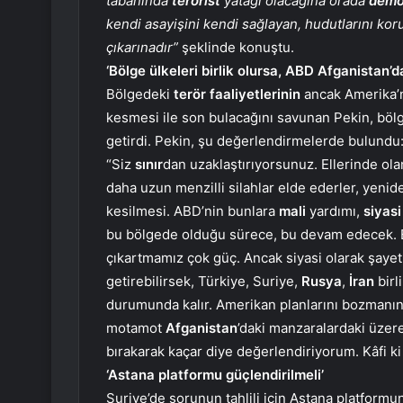
tabanında
terörist
yatağı olacağına orada
demo
kendi asayişini kendi sağlayan, hudutlarını kor
çıkarınadır”
şeklinde konuştu.
‘Bölge ülkeleri birlik olursa, ABD Afganistan’d
Bölgedeki
terör faaliyetlerinin
ancak Amerika’nı
kesmesi ile son bulacağını savunan Pekin, bölg
getirdi. Pekin, şu değerlendirmelerde bulundu
“Siz
sınır
dan uzaklaştırıyorsunuz. Ellerinde ola
daha uzun menzilli silahlar elde ederler, yenide
kesilmesi. ABD’nin bunlara
mali
yardımı,
siyasi
bu bölgede olduğu sürece, bu devam edecek. Bi
çıkartmamız çok güç. Ancak siyasi olarak şayet 
getirebilirsek, Türkiye, Suriye,
Rusya
,
İran
birl
durumunda kalır. Amerikan planlarını bozmanın 
motamot
Afganistan
’daki manzaralardaki üzere 
bırakarak kaçar diye değerlendiriyorum. Kâfi ki 
‘Astana platformu güçlendirilmeli’
Suriye’de sorunun tahlili için Astana platformu