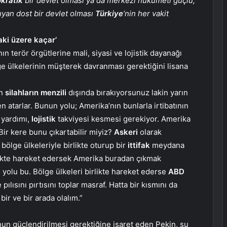
kratik
bir devlet olması ya da merkezi hükümeti güçlü,
uyan dost bir devlet olması
Türkiye
’nin her vakit
aki üzere kaçar’
n terör örgütlerine mali, siyasi ve lojistik dayanağı
e ülkelerinin müşterek davranması gerektiğini lisana
:
n
silahların
menzili
dışında bırakıyorsunuz lakin yarın
n atarlar. Bunun yolu; Amerika’nın bunlarla irtibatının
yardımı,
lojistik
takviyesi kesmesi gerekiyor. Amerika
r kere bunu çıkartabilir miyiz?
Askeri
olarak
bölge ülkeleriyle birlikte oturup bir
ittifak
meydana
ikte hareket edersek Amerika buradan çıkmak
yolu bu. Bölge ülkeleri birlikte hareket ederse
ABD
pılısını pırtısını toplar masraf. Hatta bir kısmını da
bir ve bir arada olalım.”
nun güçlendirilmesi gerektiğine işaret eden Pekin, şu