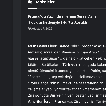
İlgili Makaleler
Fransa’da Yaz İndirimlerinin Süresi Aşırı
Sıcaklar Nedeniyle 1 Hafta Uzatıldı
Ağustos 7, 2026
MHP Genel Lideri Bahçeli
’nin
“Erdoğan’ın
Mısı
temastır, arkası getirilmelidir. Suriye Arap C
masası açılmalıdır”
çıkışına dikkat çeken Pekin
bildirdi. Bu ülkelerin
Türkiye
’nin bölgede kelam
söndürülmesini istemediğini belirten Pekin, şun
“Bahçeli’nin çıkışı çok değerli. Halkımıza da
Sayın Bahçeli’nin bu mevzuda cesaretlendirici 
çalışmalar yapılıyordur fakat gecikmememiz la
Zira sonuçta
Suriye
’nin yeni baştan yapılanmas
Amerika
,
İsrail
,
Fransa
var. Zira hiçbirisi Türk