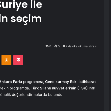
uriye ile
in seçim
0
5
2 dakika okuma süresi
VKontakte
Odnoklassniki
Pocket
 Ankara Farkı
programına,
Genelkurmay Eski İstihbarat
. Pekin programda,
Türk Silahlı Kuvvetleri’nin (TSK)
Irak
 yönelik değerlendirmelerde bulundu.