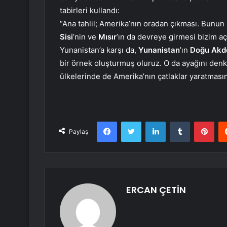
tabirleri kullandı:
“Ana tahlil; Amerika’nın oradan çıkması. Bunun 
Sisi
’nin ve
Mısır
’ın da devreye girmesi bizim a
Yunanistan’a karşı da,
Yunanistan
’ın
Doğu Akd
bir örnek oluşturmuş oluruz. O da ayağını den
ülkelerinde de Amerika’nın çatlaklar yaratmasın
Facebook
Twitter
LinkedIn
Tumblr
Pint
Paylaş
ERCAN ÇETİN