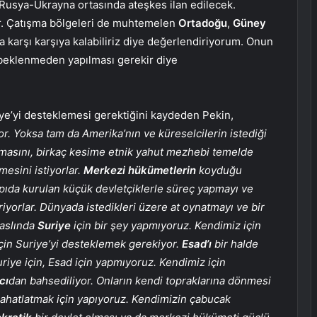
 Rusya-Ukrayna ortasında ateşkes ilan edilecek.
ar. Çatışma bölgeleri de muhtemelen
Ortadoğu
,
Güney
 karşı karşıya kalabiliriz diye değerlendiriyorum. Onun
 beklenmeden yapılması gerekir diye
iye’yi desteklemesi gerektiğini kaydeden Pekin,
. Yoksa tam da Amerika’nın ve küreselcilerin istediği
masını, birkaç kesime etnik yahut mezhebi temelde
esini istiyorlar.
Merkezi hükümetlerin
koyduğu
yapıda kurulan küçük devletçiklerle süreç yapmayı ve
riyorlar. Dünyada istedikleri üzere at oynatmayı ve bir
 aslında
Suriye
için bir şey yapmıyoruz. Kendimiz için
çin Suriye’yi desteklemek gerekiyor.
Esad’ı
bir halde
iye için, Esad için yapmıyoruz. Kendimiz için
cı
dan bahsediliyor. Onların kendi topraklarına dönmesi
rahatlatmak için yapıyoruz. Kendimizin çabucak