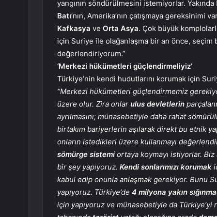
yangının söndürülmesini istemiyorlar. Yakında
Batı
’nın, Amerika’nın çatışmaya gereksinimi v
Kafkasya
ve
Orta Asya
. Çok büyük komplolarla
için Suriye ile olağanlaşma bir an önce, seçim
değerlendiriyorum.”
‘Merkezi hükümetleri güçlendirmeliyiz’
Türkiye’nin kendi hudutlarını korumak için Sur
“Merkezi hükümetleri güçlendirmemiz gerekiyor
üzere olur. Zira onlar
ulus devletlerin
parçalan
ayrılmasını; münasebetiyle daha rahat sömürülm
birtakım bariyerlerin aşılarak direkt bu etnik 
onların istedikleri üzere kullanmayı değerlendi
sömürge sistemi
ortaya koymayı istiyorlar. Biz
bir şey yapıyoruz.
Kendi sonlarımızı korumak
i
kabul edip onunla anlaşmak gerekiyor. Bunu Sur
yapıyoruz. Türkiye’de
4 milyona yakın sığınma
için yapıyoruz ve münasebetiyle da Türkiye’yi 