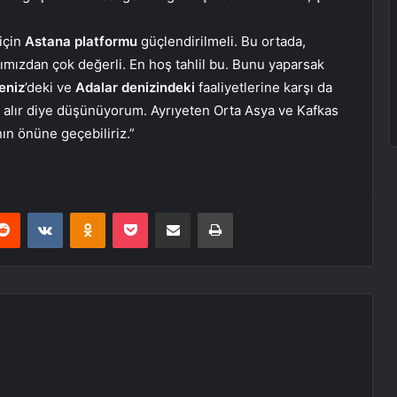
için
Astana platformu
güçlendirilmeli. Bu ortada,
çımızdan çok değerli. En hoş tahlil bu. Bunu yaparsak
eniz
’deki ve
Adalar denizindeki
faaliyetlerine karşı da
k alır diye düşünüyorum. Ayrıyeten Orta Asya ve Kafkas
ın önüne geçebiliriz.”
erest
Reddit
VKontakte
Odnoklassniki
Pocket
E-Posta ile paylaş
Yazdır