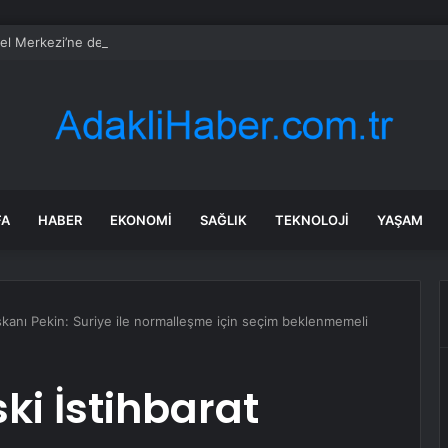
l Merkezi’ne de pavyon fedaisi götürülmüş
FA
HABER
EKONOMI
SAĞLIK
TEKNOLOJI
YAŞAM
kanı Pekin: Suriye ile normalleşme için seçim beklenmemeli
i İstihbarat