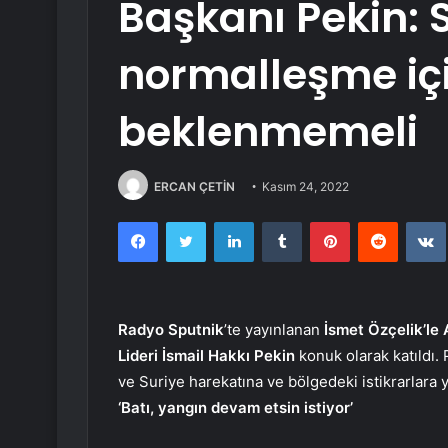
Başkanı Pekin: S
normalleşme iç
beklenmemeli
ERCAN ÇETİN
Kasım 24, 2022
Facebook
Twitter
LinkedIn
Tumblr
Pinterest
Reddit
Radyo Sputnik
’te yayınlanan
İsmet Özçelik’le
Lideri İsmail Hakkı Pekin
konuk olarak katıldı
ve Suriye harekatına ve bölgedeki istikrarlara
‘Batı, yangın devam etsin istiyor’