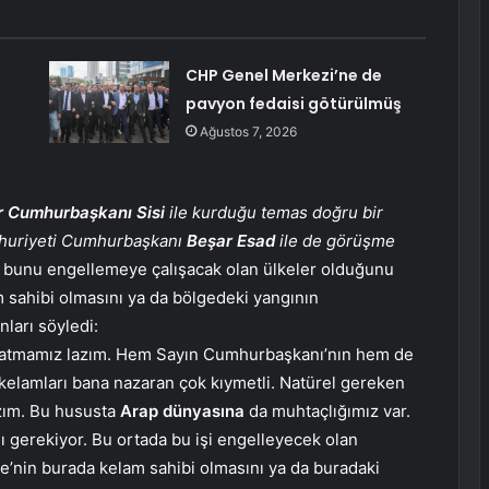
CHP Genel Merkezi’ne de
pavyon fedaisi götürülmüş
Ağustos 7, 2026
r Cumhurbaşkanı Sisi
ile kurduğu temas doğru bir
umhuriyeti Cumhurbaşkanı
Beşar Esad
ile de görüşme
, bunu engellemeye çalışacak olan ülkeler olduğunu
 sahibi olmasını ya da bölgedeki yangının
ları söyledi:
 anlatmamız lazım. Hem Sayın Cumhurbaşkanı’nın hem de
kelamları bana nazaran çok kıymetli. Natürel gereken
zım. Bu hususta
Arap dünyasına
da muhtaçlığımız var.
ı gerekiyor. Bu ortada bu işi engelleyecek olan
iye’nin burada kelam sahibi olmasını ya da buradaki