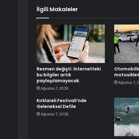
İlgili Makaleler
Resmen değişti: İnternetteki
Otomobill
bu bilgiler artık
motosiklet
paylaşılamayacak
Ağustos 7, 
Ağustos 7, 2026
Kırklareli Festivali’nde
Geleneksel Defile
Ağustos 7, 2026