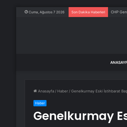
CHP Gene
Cuma, Ağustos 7 2026
Son Dakika Haberleri
ANASAY
Anasayfa
/
Haber
/
Genelkurmay Eski İstihbarat Baş
Haber
Genelkurmay Esk