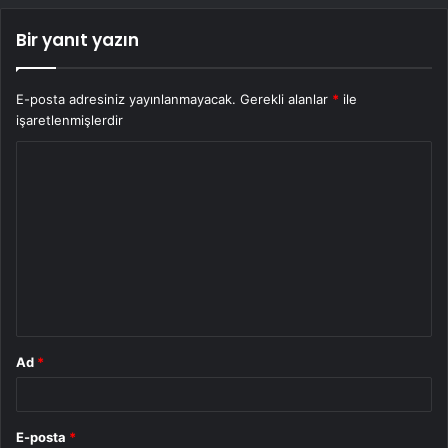
Bir yanıt yazın
E-posta adresiniz yayınlanmayacak.
Gerekli alanlar
*
ile
işaretlenmişlerdir
Y
o
r
u
m
*
Ad
*
E-posta
*