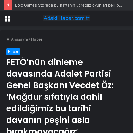
Epic Games Store’da bu haftanın ücretsiz oyunları belli oldu
Menü
Anasayfa
/
Haber
Haber
FETÖ’nün dinleme
davasında Adalet Partisi
Genel Başkanı Vecdet Öz:
‘Mağdur sıfatıyla dahil
edildiğimiz bu tarihi
davanın peşini asla
bırakmayacağız’