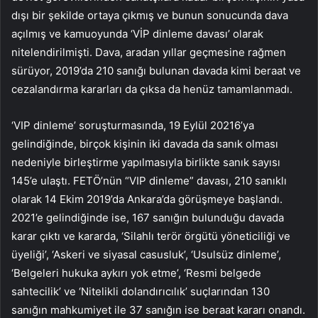
dışı bir şekilde ortaya çıkmış ve bunun sonucunda dava
açılmış ve kamuoyunda ‘VİP dinleme davası’ olarak
nitelendirilmişti. Dava, aradan yıllar geçmesine rağmen
sürüyor, 2019’da 210 sanığı bulunan davada kimi beraat ve
cezalandırma kararları da çıksa da henüz tamamlanmadı.
‘VIP dinleme’ soruşturmasında, 19 Eylül 20216’ya
gelindiğinde, birçok kişinin iki davada da sanık olması
nedeniyle birleştirme yapılmasıyla birlikte sanık sayısı
145’e ulaştı. FETÖ’nün “VIP dinleme” davası, 210 sanıklı
olarak 14 Ekim 2019’da Ankara’da görüşmeye başlandı.
2021’e gelindiğinde ise, 167 sanığın bulunduğu davada
karar çıktı ve kararda, ‘Silahlı terör örgütü yöneticiliği ve
üyeliği’, ‘Askeri ve siyasal casusluk’, ‘Usulsüz dinleme’,
‘Belgeleri hukuka aykırı yok etme’, ‘Resmi belgede
sahtecilik’ ve ‘Nitelikli dolandırıcılık’ suçlarından 130
sanığın mahkumiyet ile 37 sanığın ise beraat kararı onandı.