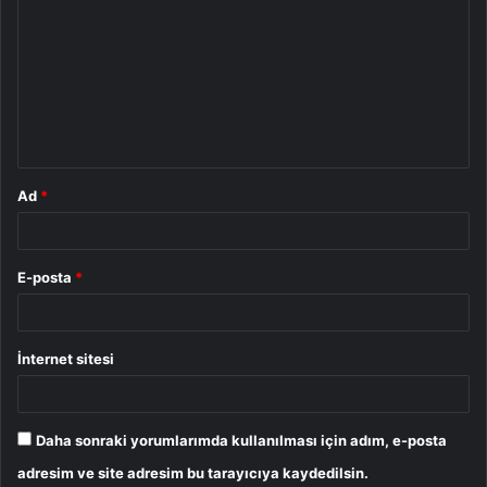
o
r
u
m
*
Ad
*
E-posta
*
İnternet sitesi
Daha sonraki yorumlarımda kullanılması için adım, e-posta
adresim ve site adresim bu tarayıcıya kaydedilsin.