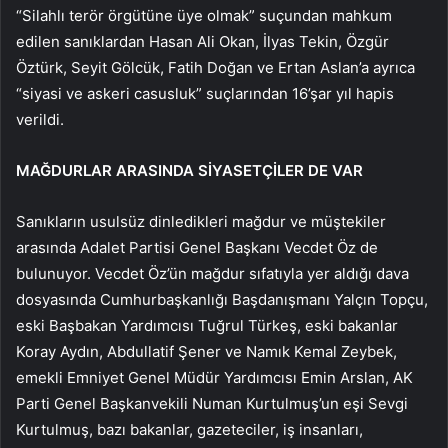
“Silahlı terör örgütüne üye olmak” suçundan mahkum
edilen sanıklardan Hasan Ali Okan, İlyas Tekin, Özgür
Öztürk, Seyit Gölcük, Fatih Doğan ve Ertan Aslan’a ayrıca
“siyasi ve askeri casusluk” suçlarından 16’şar yıl hapis
verildi.
MAĞDURLAR ARASINDA SİYASETÇİLER DE VAR
Sanıkların usulsüz dinledikleri mağdur ve müştekiler
arasında Adalet Partisi Genel Başkanı Vecdet Öz de
bulunuyor. Vecdet Öz’ün mağdur sıfatıyla yer aldığı dava
dosyasında Cumhurbaşkanlığı Başdanışmanı Yalçın Topçu,
eski Başbakan Yardımcısı Tuğrul Türkeş, eski bakanlar
Koray Aydın, Abdullatif Şener ve Namık Kemal Zeybek,
emekli Emniyet Genel Müdür Yardımcısı Emin Arslan, AK
Parti Genel Başkanvekili Numan Kurtulmuş’un eşi Sevgi
Kurtulmuş, bazı bakanlar, gazeteciler, iş insanları,