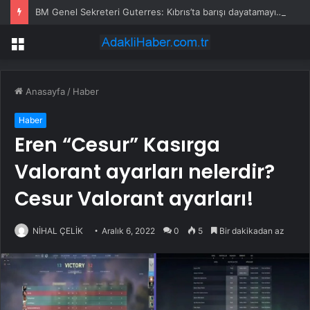
BM Genel Sekreteri Guterres: Kıbrıs’ta barışı dayatamayız, Kıbrıslılar inşa edebilir
Menü
Anasayfa
/
Haber
Haber
Eren “Cesur” Kasırga
Valorant ayarları nelerdir?
Cesur Valorant ayarları!
NİHAL ÇELİK
Aralık 6, 2022
0
5
Bir dakikadan az