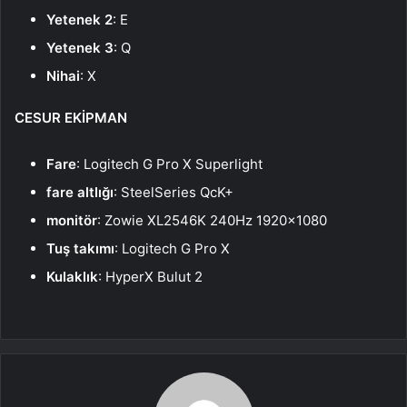
Yetenek 2
: E
Yetenek 3
: Q
Nihai
: X
CESUR EKİPMAN
Fare
: Logitech G Pro X Superlight
fare altlığı
: SteelSeries QcK+
monitör
: Zowie XL2546K 240Hz 1920×1080
Tuş takımı
: Logitech G Pro X
Kulaklık
: HyperX Bulut 2