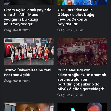
Ekrem Açıkel canlı yayında
YENİ Parti’den Melih
anlattı: ‘Altılı Masa’
Gökçek’e olay bağış
yediğimiz bu kazığı
cevabı: Dekontu
unutmayacağız
paylaştılar
Ağustos 8, 2026
Ağustos 8, 2026
Trakya Üniversitesine Yeni
CHP Genel Başkanı
Pastane Açıldı
Kılıçdaroğlu: “CHP arınmak
zorunda olan bir
Ağustos 8, 2026
partidir, çok şükür o da
büyük ölçüde gerçekleşti”
Ağustos 8, 2026