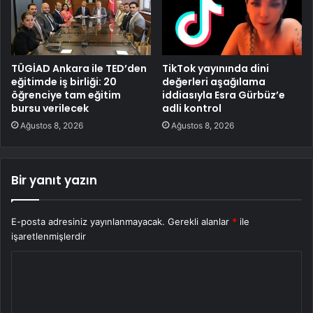
TÜGİAD Ankara ile TED’den
TikTok yayınında dini
eğitimde iş birliği: 20
değerleri aşağılama
öğrenciye tam eğitim
iddiasıyla Esra Gürbüz’e
bursu verilecek
adli kontrol
Ağustos 8, 2026
Ağustos 8, 2026
Bir yanıt yazın
E-posta adresiniz yayınlanmayacak.
Gerekli alanlar
*
ile
işaretlenmişlerdir
Y
o
r