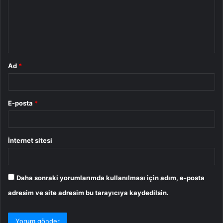
u
m
*
Ad
*
E-posta
*
İnternet sitesi
Daha sonraki yorumlarımda kullanılması için adım, e-posta
adresim ve site adresim bu tarayıcıya kaydedilsin.