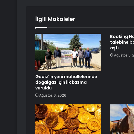
İlgili Makaleler
Booking Ho
talebine ba
aştı
Ağustos 5, 
Gediz’in yeni mahallelerinde
doğalgaz için ilk kazma
vuruldu
Ağustos 6, 2026