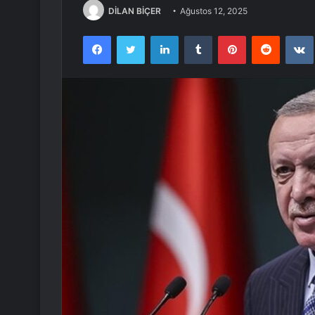
DİLAN BİÇER
Ağustos 12, 2025
Facebook
Twitter
LinkedIn
Tumblr
Pinterest
Reddit