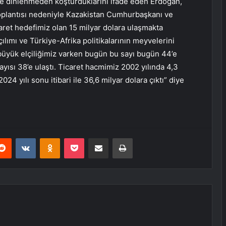
e dinlenmeden koşturduklarini ifade eden Erdoğan,
 Toplantısı nedeniyle Kazakistan Cumhurbaşkanı ve
caret hedefimiz olan 15 milyar dolara ulaşmakta
açılımı ve Türkiye-Afrika politikalarının meyvelerini
 büyük elçiliğimiz varken bugün bu sayı bugün 44’e
sayısı 38’e ulaştı. Ticaret hacmimiz 2002 yılında 4,3
024 yılı sonu itibari ile 36,6 milyar dolara çıktı” diye
erest
Reddit
VKontakte
Odnoklassniki
Pocket
E-Posta ile paylaş
Yazdır