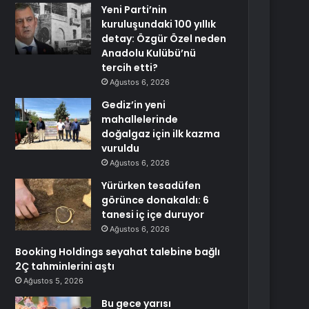
Yeni Parti’nin
kuruluşundaki 100 yıllık
detay: Özgür Özel neden
Anadolu Kulübü’nü
tercih etti?
Ağustos 6, 2026
Gediz’in yeni
mahallelerinde
doğalgaz için ilk kazma
vuruldu
Ağustos 6, 2026
Yürürken tesadüfen
görünce donakaldı: 6
tanesi iç içe duruyor
Ağustos 6, 2026
Booking Holdings seyahat talebine bağlı
2Ç tahminlerini aştı
Ağustos 5, 2026
Bu gece yarısı