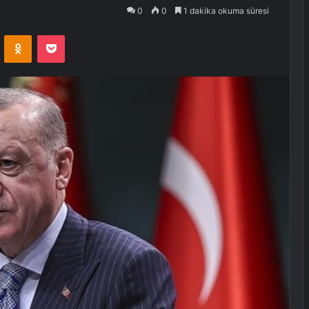
0
0
1 dakika okuma süresi
VKontakte
Odnoklassniki
Pocket