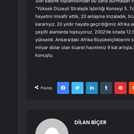
Son kabine toplantısından bu yana durmadan v
“Yüksek Düzeyli Stratejik İşbirliği Konseyi 5.
heyetini misafir ettik, 20 anlaşma imzaladık, ti
kararlıyız. 20 yıldır hayata geçirdiğimiz Afrika 
çeşitli alanlarda topluyoruz. 2002’de kıtada 12
yükseldi. Ankara’daki Afrika Büyükelçiliklerini 
milyar dolar olan ticaret hacmimiz 9 kat artışla 2
konuştu.
Facebook
Twitter
LinkedIn
Tumblr
Pint
Paylaş
DİLAN BİÇER