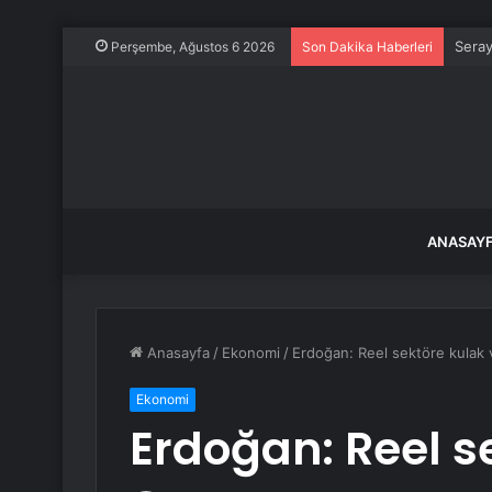
Seray
Perşembe, Ağustos 6 2026
Son Dakika Haberleri
ANASAY
Anasayfa
/
Ekonomi
/
Erdoğan: Reel sektöre kulak 
Ekonomi
Erdoğan: Reel s