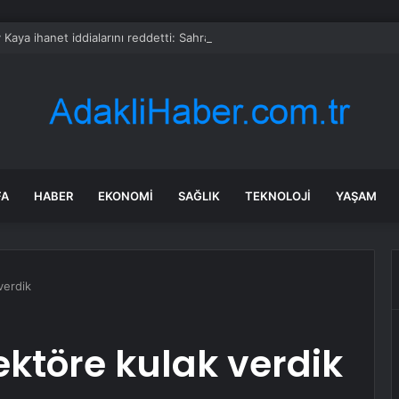
 Kaya ihanet iddialarını reddetti: Sahra Işık’tan olay gönderme geldi
FA
HABER
EKONOMI
SAĞLIK
TEKNOLOJI
YAŞAM
verdik
ektöre kulak verdik