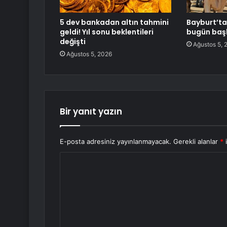
5 dev bankadan altın tahmini
Bayburt’ta 
geldi! Yıl sonu beklentileri
bugün baş
değişti
Ağustos 5, 
Ağustos 5, 2026
Bir yanıt yazın
E-posta adresiniz yayınlanmayacak.
Gerekli alanlar
*
i
Y
o
r
u
m