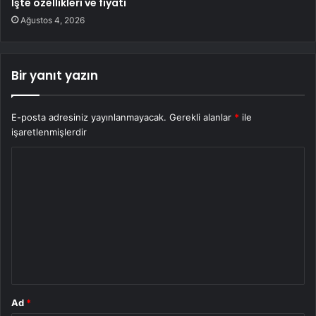
İşte özellikleri ve fiyatı
Ağustos 4, 2026
Bir yanıt yazın
E-posta adresiniz yayınlanmayacak.
Gerekli alanlar
*
ile
işaretlenmişlerdir
Y
o
r
u
m
*
Ad
*