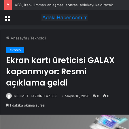
ABD, İran-Umman anlaşması sonrası ablukayı kaldıracak
Menü
Anasayfa
/
Teknoloji
Teknoloji
Ekran kartı üreticisi GALAX
kapanmıyor: Resmi
açıklama geldi
MEHMET HAZBİN KAZBEK
Mayıs 16, 2026
0
0
1 dakika okuma süresi