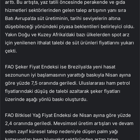
arttı. Bu artışta, yaz tatili öncesinde perakende ve gıda
hizmetleri sektörlerinden gelen talep artışının yanı sıra
Batı Avrupa’da süt üretiminin, tarihi seviyelerin altına
düşebileceği yönündeki piyasa beklentileri belirleyici oldu.
Yakın Doğu ve Kuzey Afrika’daki bazı ülkelerden spot arz
için yenilenen ithalat talebi de süt ürünleri fiyatlarını yukarı
çekti.
FAO Şeker Fiyat Endeksi ise Brezilya’da yeni hasat
sezonunun iyi başlamasının yarattığı baskıyla Nisan ayına
göre yüzde 7,5 oranında geriledi. Uluslararası
ham petrol
fiyatlarındaki düşüş de talebi azaltarak
şeker
fiyatları
üzerinde aşağı yönlü baskı oluşturdu.
FAO Bitkisel Yağ Fiyat Endeksi de Nisan ayına göre yüzde
2,4 oranında geriledi. Mevsimsel üretim artışları ve devam
eden zayıf küresel talep nedeniyle düşen
palm yağı
kotasyonları hem biyoyakıt sektöründen artan talep