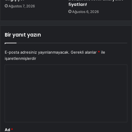
fiyatları!
Ağustos 7, 2026
Ağustos 6, 2026
Bir yanıt yazın
E-posta adresiniz yayınlanmayacak.
Gerekli alanlar
*
ile
işaretlenmişlerdir
Y
o
r
u
m
*
Ad
*