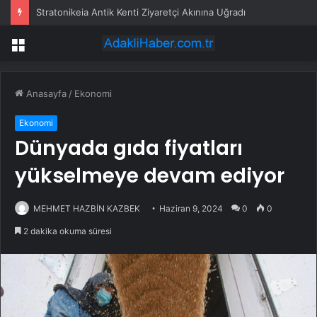
Stratonikeia Antik Kenti Ziyaretçi Akınına Uğradı
Menü
Anasayfa
/
Ekonomi
Ekonomi
Dünyada gıda fiyatları
yükselmeye devam ediyor
MEHMET HAZBİN KAZBEK
Haziran 9, 2024
0
0
2 dakika okuma süresi