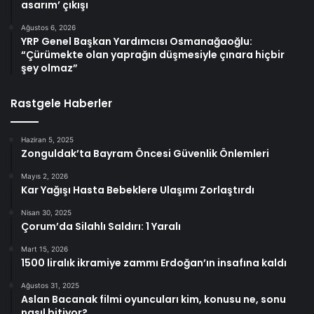
asarım’ çıkışı
Ağustos 6, 2026
YRP Genel Başkan Yardımcısı Osmanağaoğlu:
“Çürümekte olan yaprağın düşmesiyle çınara hiçbir
şey olmaz”
Rastgele Haberler
Haziran 5, 2025
Zonguldak’ta Bayram Öncesi Güvenlik Önlemleri
Mayıs 2, 2026
Kar Yağışı Hasta Bebeklere Ulaşımı Zorlaştırdı
Nisan 30, 2025
Çorum’da Silahlı Saldırı: 1 Yaralı
Mart 15, 2026
1500 liralık ikramiye zammı Erdoğan’ın insafına kaldı
Ağustos 31, 2025
Aslan Bacanak filmi oyuncuları kim, konusu ne, sonu
nasıl bitiyor?