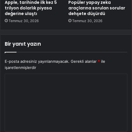
Apple, tarihinde ilk kez 5
Popüler yapay zeka
trilyon dolarlık piyasa
araçlarına sorulan sorular
değerine ulaştı
dehşete düşürdü
Temmuz 30, 2026
Temmuz 30, 2026
Bir yanıt yazın
E-posta adresiniz yayınlanmayacak.
Gerekli alanlar
*
ile
işaretlenmişlerdir
Y
o
r
u
m
*