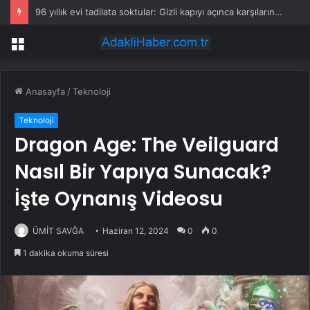
96 yıllık evi tadilata soktular: Gizli kapıyı açınca karşılarına çıktı
Menü
Anasayfa
/
Teknoloji
Teknoloji
Dragon Age: The Veilguard
Nasıl Bir Yapıya Sunacak?
İşte Oynanış Videosu
ÜMİT SAVĞA
Haziran 12, 2024
0
0
1 dakika okuma süresi