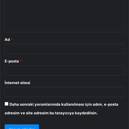
u
m
*
Ad
*
E-posta
*
İnternet sitesi
Daha sonraki yorumlarımda kullanılması için adım, e-posta
adresim ve site adresim bu tarayıcıya kaydedilsin.