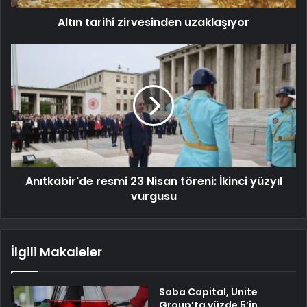
Altın tarihi zirvesinden uzaklaşıyor
Anıtkabir'de resmi 23 Nisan töreni: İkinci yüzyıl
vurgusu
İlgili Makaleler
Saba Capital, Unite
Group’ta yüzde 5’in