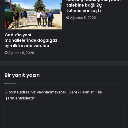
talebine bağlı 2Ç
tahminlerini aştı
Ağustos 5, 2026
Gediz’in yeni
mahallelerinde doğalgaz
için ilk kazma vuruldu
Ağustos 6, 2026
Bir yanıt yazın
E-posta adresiniz yayınlanmayacak.
Gerekli alanlar
*
ile
işaretlenmişlerdir
Y
o
r