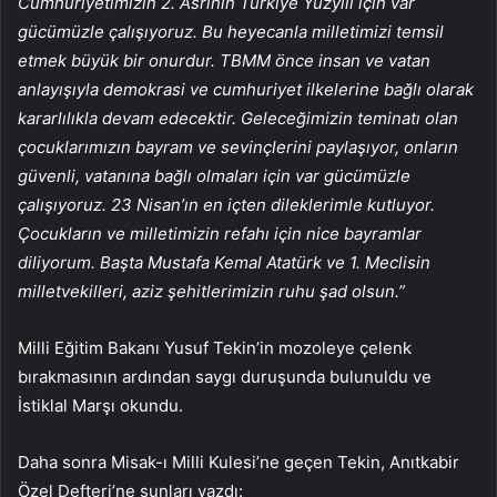
Cumhuriyetimizin 2. Asrının Türkiye Yüzyılı için var
gücümüzle çalışıyoruz. Bu heyecanla milletimizi temsil
etmek büyük bir onurdur. TBMM önce insan ve vatan
anlayışıyla demokrasi ve cumhuriyet ilkelerine bağlı olarak
kararlılıkla devam edecektir. Geleceğimizin teminatı olan
çocuklarımızın bayram ve sevinçlerini paylaşıyor, onların
güvenli, vatanına bağlı olmaları için var gücümüzle
çalışıyoruz. 23 Nisan’ın en içten dileklerimle kutluyor.
Çocukların ve milletimizin refahı için nice bayramlar
diliyorum. Başta Mustafa Kemal Atatürk ve 1. Meclisin
milletvekilleri, aziz şehitlerimizin ruhu şad olsun.”
Milli Eğitim Bakanı Yusuf Tekin’in mozoleye çelenk
bırakmasının ardından saygı duruşunda bulunuldu ve
İstiklal Marşı okundu.
Daha sonra Misak-ı Milli Kulesi’ne geçen Tekin, Anıtkabir
Özel Defteri’ne şunları yazdı: