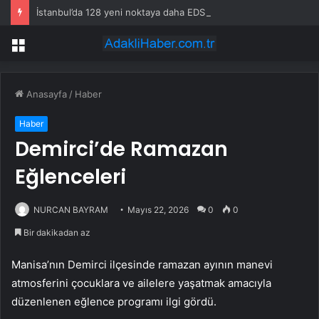
İstanbul’da 128 yeni noktaya daha EDS geliyor
Menü
Anasayfa
/
Haber
Haber
Demirci’de Ramazan
Eğlenceleri
NURCAN BAYRAM
Mayıs 22, 2026
0
0
Bir dakikadan az
Manisa’nın Demirci ilçesinde ramazan ayının manevi
atmosferini çocuklara ve ailelere yaşatmak amacıyla
düzenlenen eğlence programı ilgi gördü.