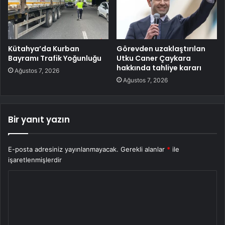
Kütahya’da Kurban
Görevden uzaklaştırılan
Bayramı Trafik Yoğunluğu
Utku Caner Çaykara
hakkında tahliye kararı
Ağustos 7, 2026
Ağustos 7, 2026
Bir yanıt yazın
E-posta adresiniz yayınlanmayacak.
Gerekli alanlar
*
ile
işaretlenmişlerdir
Y
o
r
u