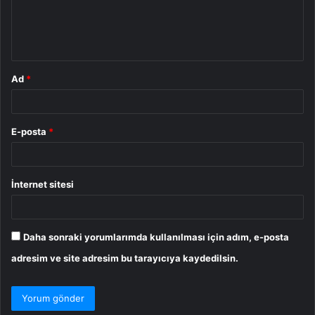
m
*
Ad
*
E-posta
*
İnternet sitesi
Daha sonraki yorumlarımda kullanılması için adım, e-posta
adresim ve site adresim bu tarayıcıya kaydedilsin.