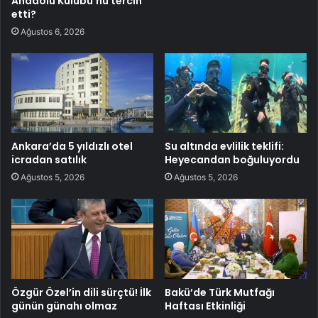
Anadolu Kulübü’nü tercih
etti?
Ağustos 6, 2026
Ankara’da 5 yıldızlı otel
Su altında evlilik teklifi:
icradan satılık
Heyecandan boğuluyordu
Ağustos 5, 2026
Ağustos 5, 2026
Özgür Özel’in dili sürçtü! İlk
Bakü’de Türk Mutfağı
günün günahı olmaz
Haftası Etkinliği