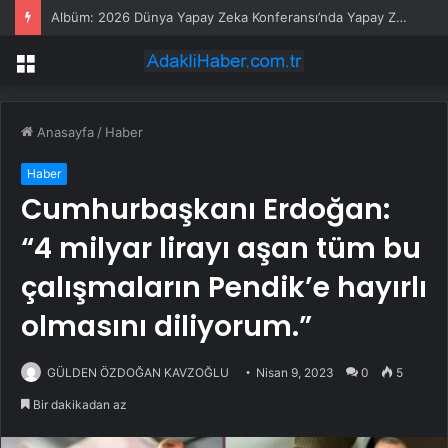
Albüm: 2026 Dünya Yapay Zeka Konferansı’nda Yapay Zeka Ajanı Ürünleri Büyük İlgi Gördü
Menü
Anasayfa
/
Haber
Haber
Cumhurbaşkanı Erdoğan:
“4 milyar lirayı aşan tüm bu
çalışmaların Pendik’e hayırlı
olmasını diliyorum.”
GÜLDEN ÖZDOĞAN KAVZOĞLU
Nisan 9, 2023
0
5
Bir dakikadan az