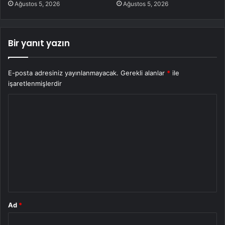
Ağustos 5, 2026
Ağustos 5, 2026
Bir yanıt yazın
E-posta adresiniz yayınlanmayacak.
Gerekli alanlar
*
ile
işaretlenmişlerdir
Y
o
r
u
m
*
Ad
*