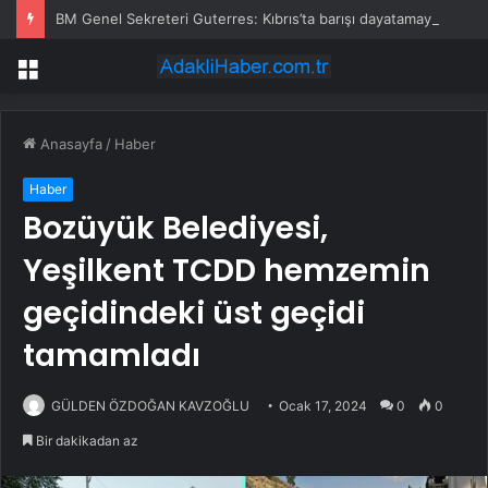
BM Genel Sekreteri Guterres: Kıbrıs’ta barışı dayatamayız, Kıbrıslılar inşa edebilir
Menü
Anasayfa
/
Haber
Haber
Bozüyük Belediyesi,
Yeşilkent TCDD hemzemin
geçidindeki üst geçidi
tamamladı
GÜLDEN ÖZDOĞAN KAVZOĞLU
Ocak 17, 2024
0
0
Bir dakikadan az