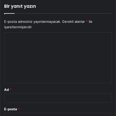
Bir yanıt yazın
E-posta adresiniz yayınlanmayacak.
Gerekli alanlar
*
ile
işaretlenmişlerdir
Y
o
r
u
m
*
Ad
*
E-posta
*