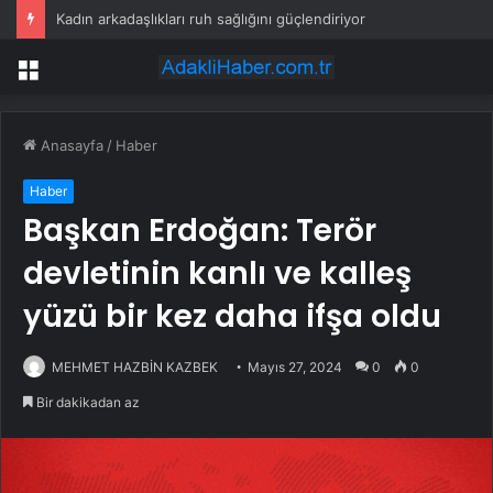
Vezirköprü’de Liseler Arası Münazara Programı
Menü
Anasayfa
/
Haber
Haber
Başkan Erdoğan: Terör
devletinin kanlı ve kalleş
yüzü bir kez daha ifşa oldu
MEHMET HAZBİN KAZBEK
Mayıs 27, 2024
0
0
Bir dakikadan az