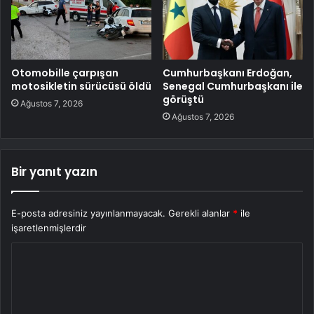
Otomobille çarpışan
Cumhurbaşkanı Erdoğan,
motosikletin sürücüsü öldü
Senegal Cumhurbaşkanı ile
görüştü
Ağustos 7, 2026
Ağustos 7, 2026
Bir yanıt yazın
E-posta adresiniz yayınlanmayacak.
Gerekli alanlar
*
ile
işaretlenmişlerdir
Y
o
r