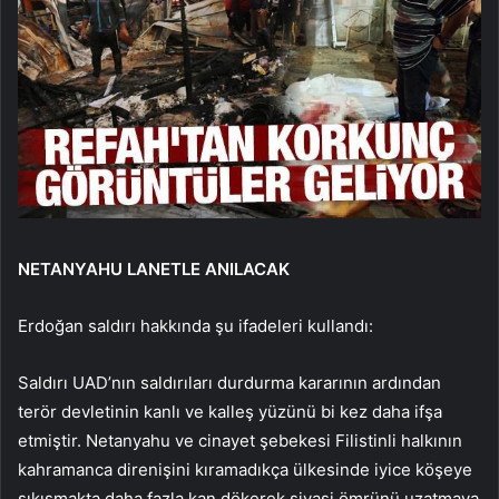
NETANYAHU LANETLE ANILACAK
Erdoğan saldırı hakkında şu ifadeleri kullandı:
Saldırı UAD’nın saldırıları durdurma kararının ardından
terör devletinin kanlı ve kalleş yüzünü bi kez daha ifşa
etmiştir. Netanyahu ve cinayet şebekesi Filistinli halkının
kahramanca direnişini kıramadıkça ülkesinde iyice köşeye
sıkışmakta daha fazla kan dökerek siyasi ömrünü uzatmaya