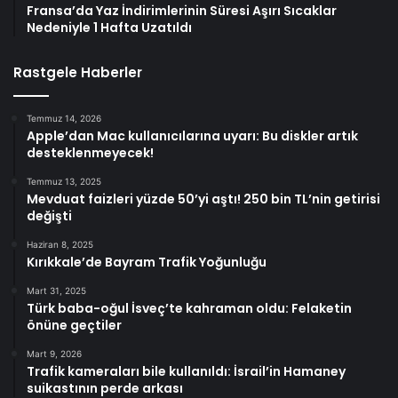
Fransa’da Yaz İndirimlerinin Süresi Aşırı Sıcaklar
Nedeniyle 1 Hafta Uzatıldı
Rastgele Haberler
Temmuz 14, 2026
Apple’dan Mac kullanıcılarına uyarı: Bu diskler artık
desteklenmeyecek!
Temmuz 13, 2025
Mevduat faizleri yüzde 50’yi aştı! 250 bin TL’nin getirisi
değişti
Haziran 8, 2025
Kırıkkale’de Bayram Trafik Yoğunluğu
Mart 31, 2025
Türk baba-oğul İsveç’te kahraman oldu: Felaketin
önüne geçtiler
Mart 9, 2026
Trafik kameraları bile kullanıldı: İsrail’in Hamaney
suikastının perde arkası