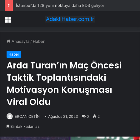
İstanbul’da 128 yeni noktaya daha EDS geliyor
Menü
Anasayfa
/
Haber
Haber
Arda Turan’ın Maç Öncesi
Taktik Toplantısındaki
Motivasyon Konuşması
Viral Oldu
ERCAN ÇETİN
Ağustos 21, 2023
0
2
Bir dakikadan az