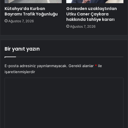
Kütahya’da Kurban
Görevden uzaklaştırılan
Bayramı Trafik Yoğunluğu
Utku Caner Çaykara
hakkında tahliye kararı
Ağustos 7, 2026
Ağustos 7, 2026
Bir yanıt yazın
E-posta adresiniz yayınlanmayacak.
Gerekli alanlar
*
ile
işaretlenmişlerdir
Y
o
r
u
m
*