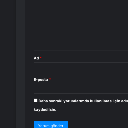
o
r
u
m
*
Ad
*
E-posta
*
Daha sonraki yorumlarımda kullanılması için adı
kaydedilsin.