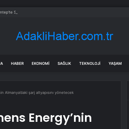
ntep’te Sahte Para Operasyonu: 6 Gözaltı
FA
HABER
EKONOMI
SAĞLIK
TEKNOLOJI
YAŞAM
n Almanya’daki şarj altyapısını yönetecek
mens Energy’nin