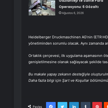
Gaziantep’te Sahte Para
Operasyonu: 6 Gözaltı
Ağustos 6, 2026
Heidelberger Druckmaschinen AG
’nin (ETR:HD
yönetiminden sorumlu olacak. Aynı zamanda anl
Ortaklık çerçevesi, ilk uygulama aşamasının öt
genişletilmesine olanak sağlayacak şekilde tas
Bu makale yapay zekanın desteğiyle oluşturulmuş
Daha fazla bilgi için Şart ve Koşullar bölümüm
Facebook
Twitter
LinkedIn
Tumblr
Pint
Paylaş