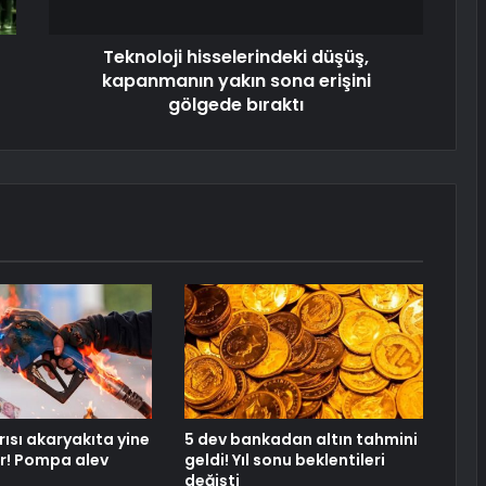
Teknoloji hisselerindeki düşüş,
kapanmanın yakın sona erişini
gölgede bıraktı
ısı akaryakıta yine
5 dev bankadan altın tahmini
r! Pompa alev
geldi! Yıl sonu beklentileri
değişti