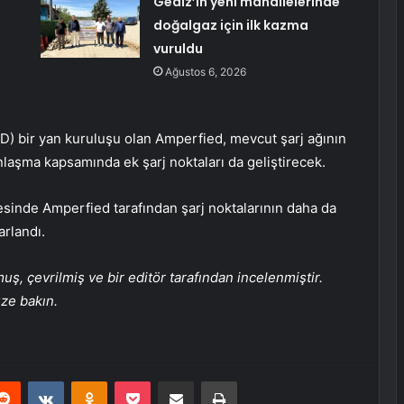
Gediz’in yeni mahallelerinde
doğalgaz için ilk kazma
vuruldu
Ağustos 6, 2026
D) bir yan kuruluşu olan Amperfied, mevcut şarj ağının
aşma kapsamında ek şarj noktaları da geliştirecek.
esinde Amperfied tarafından şarj noktalarının daha da
arlandı.
, çevrilmiş ve bir editör tarafından incelenmiştir.
üze bakın.
erest
Reddit
VKontakte
Odnoklassniki
Pocket
E-Posta ile paylaş
Yazdır