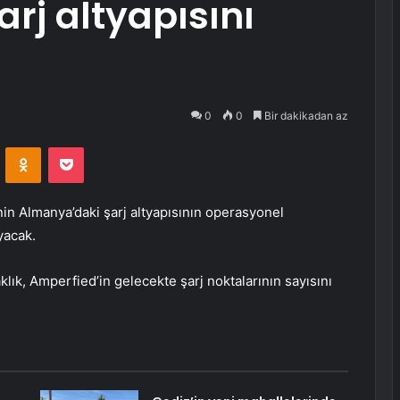
rj altyapısını
0
0
Bir dakikadan az
VKontakte
Odnoklassniki
Pocket
nin Almanya’daki şarj altyapısının operasyonel
yacak.
aklık, Amperfied’in gelecekte şarj noktalarının sayısını