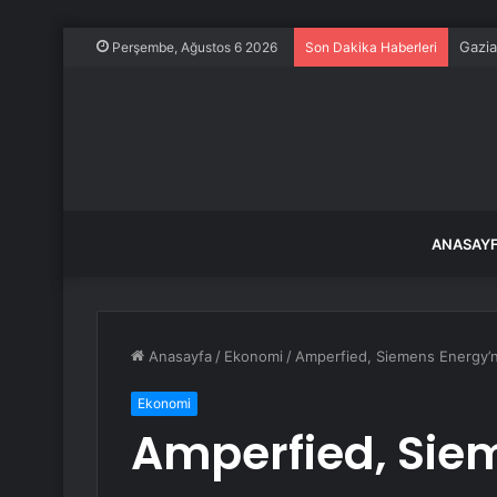
Gazia
Perşembe, Ağustos 6 2026
Son Dakika Haberleri
ANASAY
Anasayfa
/
Ekonomi
/
Amperfied, Siemens Energy’ni
Ekonomi
Amperfied, Sie