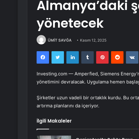
Almanya’daki şa
yönetecek
ÜMİT SAVĞA
Kasım 12, 2025
Facebook
Twitter
LinkedIn
Tumblr
Pinterest
Reddit
Investing.com — Amperfied,
Siemens Energy
’
yönetimini devralacak. Uygulama hemen başla
Şirketler uzun vadeli bir ortaklık kurdu. Bu ort
artırma planlarını da içeriyor.
İlgili Makaleler