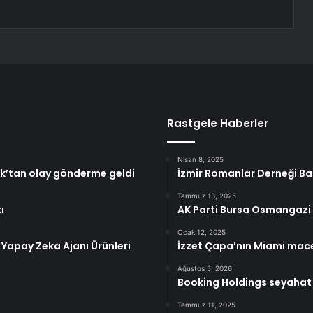
Rastgele Haberler
Nisan 8, 2025
şık’tan olay gönderme geldi
İzmir Romanlar Derneği Ba
Temmuz 13, 2025
ı
AK Parti Bursa Osmangazi 
Ocak 12, 2025
Yapay Zeka Ajanı Ürünleri
İzzet Çapa’nın Miami mace
Ağustos 5, 2026
Booking Holdings seyahat t
Temmuz 11, 2025