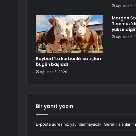
Ağustos 5, 
Morgan St
Temmuz’da
yükseldiğin
Ağustos 5, 
Bayburt’ta kurbanlık satışları
bugün başladı
Ağustos 5, 2026
Bir yanıt yazın
E-posta adresiniz yayınlanmayacak.
Gerekli alanlar
*
i
Y