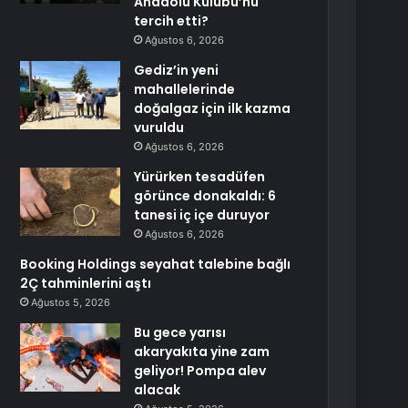
Anadolu Kulübü’nü
tercih etti?
Ağustos 6, 2026
Gediz’in yeni
mahallelerinde
doğalgaz için ilk kazma
vuruldu
Ağustos 6, 2026
Yürürken tesadüfen
görünce donakaldı: 6
tanesi iç içe duruyor
Ağustos 6, 2026
Booking Holdings seyahat talebine bağlı
2Ç tahminlerini aştı
Ağustos 5, 2026
Bu gece yarısı
akaryakıta yine zam
geliyor! Pompa alev
alacak