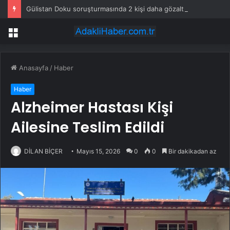
Gülistan Doku soruşturmasında 2 kişi daha gözaltına alındı
Menü
Anasayfa
/
Haber
Haber
Alzheimer Hastası Kişi
Ailesine Teslim Edildi
DİLAN BİÇER
Mayıs 15, 2026
0
0
Bir dakikadan az