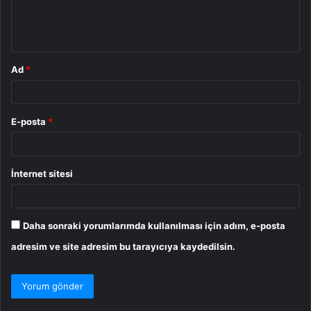
m
*
Ad
*
E-posta
*
İnternet sitesi
Daha sonraki yorumlarımda kullanılması için adım, e-posta
adresim ve site adresim bu tarayıcıya kaydedilsin.