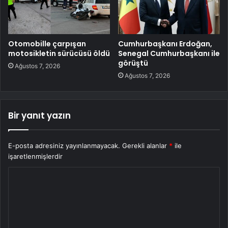
Otomobille çarpışan
Cumhurbaşkanı Erdoğan,
motosikletin sürücüsü öldü
Senegal Cumhurbaşkanı ile
görüştü
Ağustos 7, 2026
Ağustos 7, 2026
Bir yanıt yazın
E-posta adresiniz yayınlanmayacak.
Gerekli alanlar
*
ile
işaretlenmişlerdir
Y
o
r
u