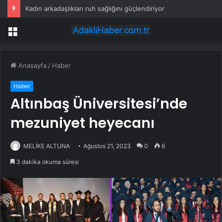
Kadın arkadaşlıkları ruh sağlığını güçlendiriyor
Menü
Anasayfa
/
Haber
Haber
Altınbaş Üniversitesi’nde
mezuniyet heyecanı
MELİKE ALTUNA
Ağustos 21, 2023
0
6
3 dakika okuma süresi