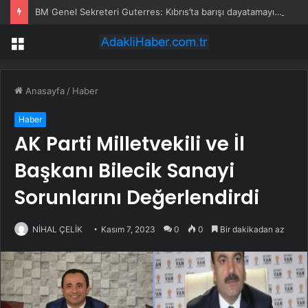
BM Genel Sekreteri Guterres: Kıbrıs’ta barışı dayatamayız, Kıbrıslılar inşa edebilir
Menü
Anasayfa
/
Haber
Haber
AK Parti Milletvekili ve İl
Başkanı Bilecik Sanayi
Sorunlarını Değerlendirdi
NİHAL ÇELİK
Kasım 7, 2023
0
0
Bir dakikadan az