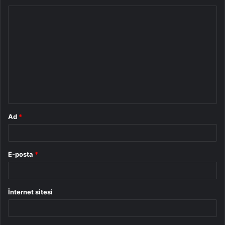
Y
o
r
u
m
*
Ad
*
E-posta
*
İnternet sitesi