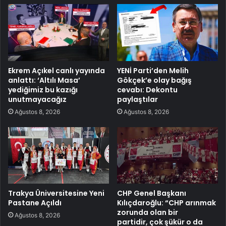
Ekrem Açıkel canlı yayında
YENİ Parti’den Melih
anlattı: ‘Altılı Masa’
Gökçek’e olay bağış
yediğimiz bu kazığı
cevabı: Dekontu
unutmayacağız
paylaştılar
Ağustos 8, 2026
Ağustos 8, 2026
Trakya Üniversitesine Yeni
CHP Genel Başkanı
Pastane Açıldı
Kılıçdaroğlu: “CHP arınmak
zorunda olan bir
Ağustos 8, 2026
partidir, çok şükür o da