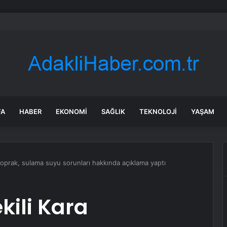
stanbul Gençlik Kolları yönetimi istifa etti
FA
HABER
EKONOMI
SAĞLIK
TEKNOLOJI
YAŞAM
ztoprak, sulama suyu sorunları hakkında açıklama yaptı
kili Kara