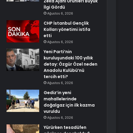
Zeka Ajanı Ürünleri Büyük
İlgi Gördü
Ağustos 6, 2026
CHP İstanbul Gençlik
Kolları yönetimi istifa
etti
Ağustos 6, 2026
Yeni Parti’nin
kuruluşundaki 100 yıllık
detay: Özgür Özel neden
Anadolu Kulübü’nü
tercih etti?
Ağustos 6, 2026
Gediz’in yeni
mahallelerinde
doğalgaz için ilk kazma
vuruldu
Ağustos 6, 2026
Yürürken tesadüfen