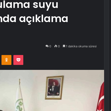
sulama suyu
ında açıklama
0
0
1 dakika okuma süresi
VKontakte
Odnoklassniki
Pocket