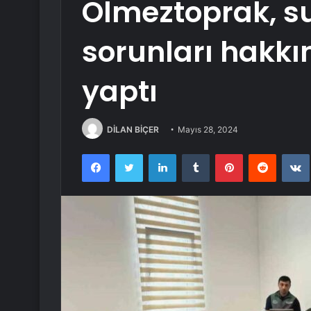
Ölmeztoprak, 
sorunları hakk
yaptı
DİLAN BİÇER
Mayıs 28, 2024
Facebook
Twitter
LinkedIn
Tumblr
Pinterest
Reddit