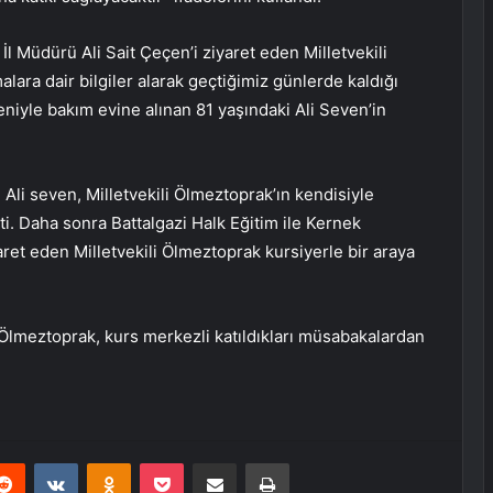
İl Müdürü Ali Sait Çeçen’i ziyaret eden Milletvekili
ara dair bilgiler alarak geçtiğimiz günlerde kaldığı
niyle bakım evine alınan 81 yaşındaki Ali Seven’in
li seven, Milletvekili Ölmeztoprak’ın kendisiyle
ti. Daha sonra Battalgazi Halk Eğitim ile Kernek
aret eden Milletvekili Ölmeztoprak kursiyerle bir araya
 Ölmeztoprak, kurs merkezli katıldıkları müsabakalardan
erest
Reddit
VKontakte
Odnoklassniki
Pocket
E-Posta ile paylaş
Yazdır