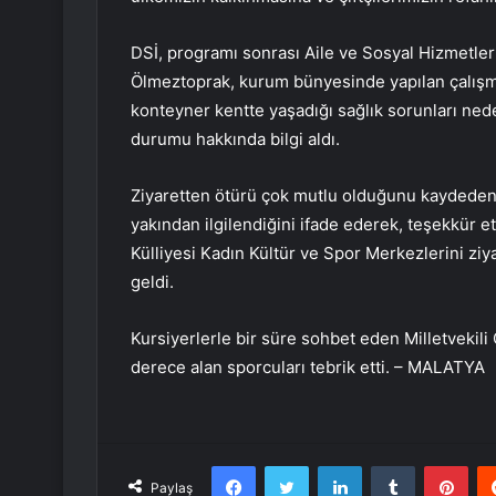
DSİ, programı sonrası Aile ve Sosyal Hizmetler 
Ölmeztoprak, kurum bünyesinde yapılan çalışmal
konteyner kentte yaşadığı sağlık sorunları nede
durumu hakkında bilgi aldı.
Ziyaretten ötürü çok mutlu olduğunu kaydeden A
yakından ilgilendiğini ifade ederek, teşekkür et
Külliyesi Kadın Kültür ve Spor Merkezlerini ziy
geldi.
Kursiyerlerle bir süre sohbet eden Milletvekili
derece alan sporcuları tebrik etti. – MALATYA
Facebook
Twitter
LinkedIn
Tumblr
Pint
Paylaş