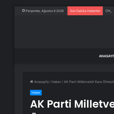
CHP İ
Perşembe, Ağustos 6 2026
Son Dakika Haberleri
ANASAY
Anasayfa
/
Haber
/
AK Parti Milletvekili Kara Ölme
Haber
AK Parti Milletve