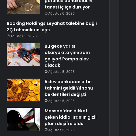
görünce donakaldı: 6
tanesi iç içe duruyor
Ağustos 6, 2026
Booking Holdings seyahat talebine bağlı
2Ç tahminlerini aştı
Ağustos 5, 2026
Bu gece yarısı
akaryakıta yine zam
geliyor! Pompa alev
alacak
Ağustos 5, 2026
5 dev bankadan altın
tahmini geldi! Yıl sonu
beklentileri değişti
Ağustos 5, 2026
Mossad’dan dikkat
çeken iddia: İran’ın gizli
planı deşifre oldu
Ağustos 5, 2026