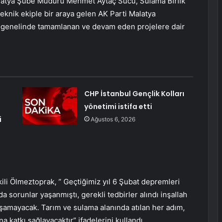
latya Şube Müdürü Mehmet Aytaç Sucu, Sulama Birlik
knik ekiple bir araya gelen AK Parti Malatya
nt genelinde tamamlanan ve devam eden projelere dair
CHP İstanbul Gençlik Kolları
yönetimi istifa etti
i
Ağustos 6, 2026
ili Ölmeztoprak, ” Geçtiğimiz yıl 6 Şubat depremleri
 sorunlar yaşanmıştı, gerekli tedbirler alındı inşallah
şamayacak. Tarım ve sulama alanında atılan her adım,
a katkı sağlayacaktır” ifadelerini kullandı.