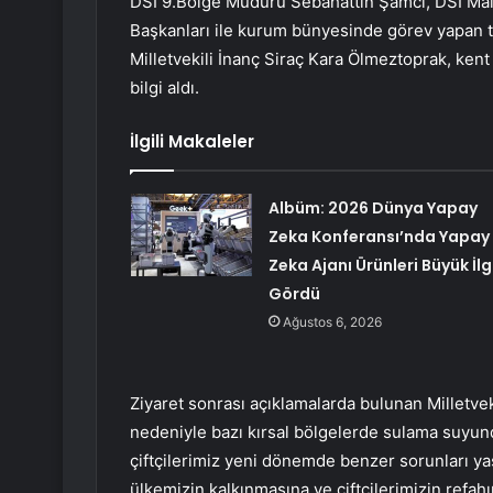
DSİ 9.Bölge Müdürü Sebahattin Şamcı, DSİ Ma
Başkanları ile kurum bünyesinde görev yapan te
Milletvekili İnanç Siraç Kara Ölmeztoprak, ke
bilgi aldı.
İlgili Makaleler
Albüm: 2026 Dünya Yapay
Zeka Konferansı’nda Yapay
Zeka Ajanı Ürünleri Büyük İlg
Gördü
Ağustos 6, 2026
Ziyaret sonrası açıklamalarda bulunan Milletvek
nedeniyle bazı kırsal bölgelerde sulama suyunda
çiftçilerimiz yeni dönemde benzer sorunları ya
ülkemizin kalkınmasına ve çiftçilerimizin refahın