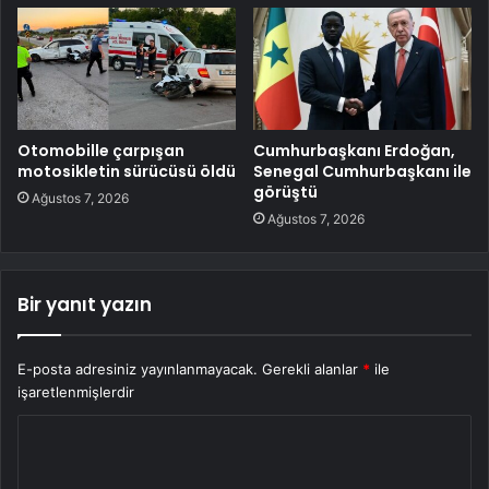
Otomobille çarpışan
Cumhurbaşkanı Erdoğan,
motosikletin sürücüsü öldü
Senegal Cumhurbaşkanı ile
görüştü
Ağustos 7, 2026
Ağustos 7, 2026
Bir yanıt yazın
E-posta adresiniz yayınlanmayacak.
Gerekli alanlar
*
ile
işaretlenmişlerdir
Y
o