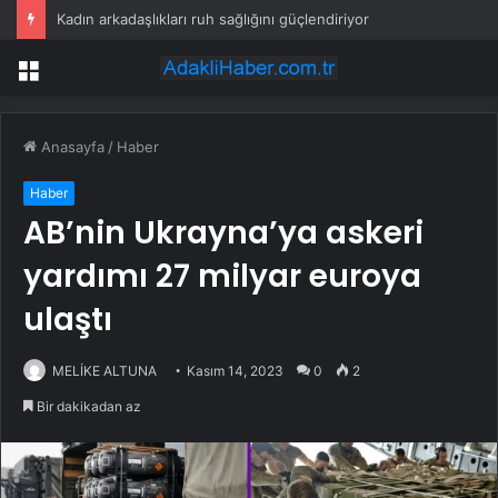
Kadın arkadaşlıkları ruh sağlığını güçlendiriyor
Menü
Anasayfa
/
Haber
Haber
AB’nin Ukrayna’ya askeri
yardımı 27 milyar euroya
ulaştı
MELİKE ALTUNA
Kasım 14, 2023
0
2
Bir dakikadan az