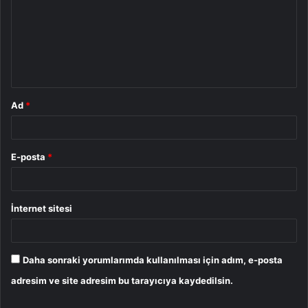
r
u
m
*
Ad
*
E-posta
*
İnternet sitesi
Daha sonraki yorumlarımda kullanılması için adım, e-posta
adresim ve site adresim bu tarayıcıya kaydedilsin.