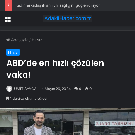
Kadın arkadaşlıkları ruh sağlığını güçlendiriyor
Menü
Anasayfa
/
Hırsız
Hırsız
ABD’de en hızlı çözülen
vaka!
ÜMİT SAVĞA
Mayıs 26, 2024
0
0
1 dakika okuma süresi