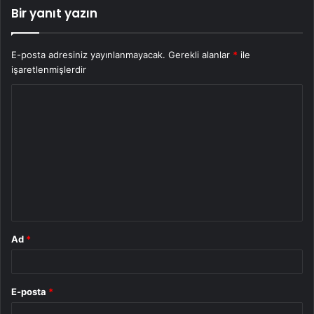
Bir yanıt yazın
E-posta adresiniz yayınlanmayacak.
Gerekli alanlar
*
ile
işaretlenmişlerdir
Y
o
r
u
m
*
Ad
*
E-posta
*