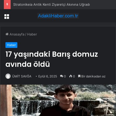
Stratonikeia Antik Kenti Ziyaretçi Akınına Uğradı
Menü
Anasayfa
/
Haber
Haber
17 yaşındaki Barış domuz
avında öldü
ÜMİT SAVĞA
Eylül 6, 2025
0
0
Bir dakikadan az