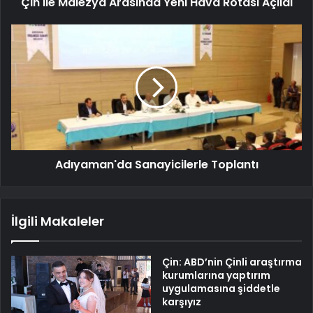
Çin ile Malezya Arasında Yeni Hava Rotası Açıldı
Adıyaman'da Sanayicilerle Toplantı
İlgili Makaleler
Çin: ABD’nin Çinli araştırma
kurumlarına yaptırım
uygulamasına şiddetle
karşıyız