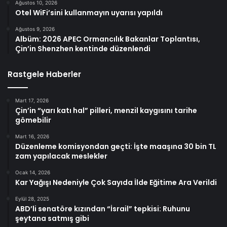
Ağustos 10, 2026
Otel WiFi’sini kullanmayın uyarısı yapıldı
Ağustos 9, 2026
Albüm: 2026 APEC Ormancılık Bakanlar Toplantısı,
Çin’in Shenzhen kentinde düzenlendi
Rastgele Haberler
Mart 17, 2026
Çin’in “yarı katı hal” pilleri, menzil kaygısını tarihe
gömebilir
Mart 16, 2026
Düzenleme komisyondan geçti: İşte maaşına 30 bin TL
zam yapılacak meslekler
Ocak 14, 2026
Kar Yağışı Nedeniyle Çok Sayıda İlde Eğitime Ara Verildi
Eylül 28, 2025
ABD’li senatöre kızından “İsrail” tepkisi: Ruhunu
şeytana satmış gibi