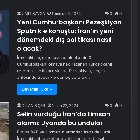
ÜMİT SAVĞA
Temmuz 6, 2024
0
0
Yeni Cumhurbaşkanı Pezeşkiyan
Sputnik’e konuştu: İran’ın yeni
dönemdeki dış politikası nasıl
olacak?
İran'daki seçimleri kazanarak ülkenin 9.
Cumhurbaşkanı olmaya hak kazanan Türk kökenli
reformist politikacı Mesud Pezeşkiyan, seçim
arifesinde Sputnik'e demeç vererek…
Devamını Oku »
DİLAN BİÇER
Nisan 22, 2024
0
0
Selin vurduğu İran’da timsah
alarmı: Uyarıda bulundular
Fırtına BAE ve Umman'ın ardından İran'ı da vurdu.
İran'daki sel felaketinde yetkililer, halkı timsah