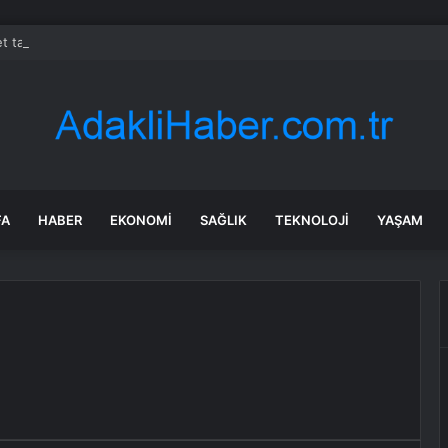
et taytı üzerinden Vali’yi hedef alan CHP’li İnan Akgün Alp’e partisinden t
FA
HABER
EKONOMI
SAĞLIK
TEKNOLOJI
YAŞAM