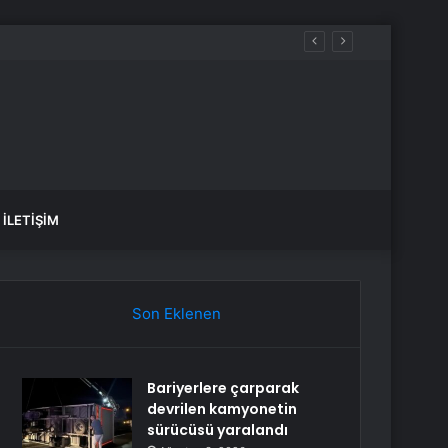
epki
İLETIŞIM
Son Eklenen
Bariyerlere çarparak
devrilen kamyonetin
sürücüsü yaralandı