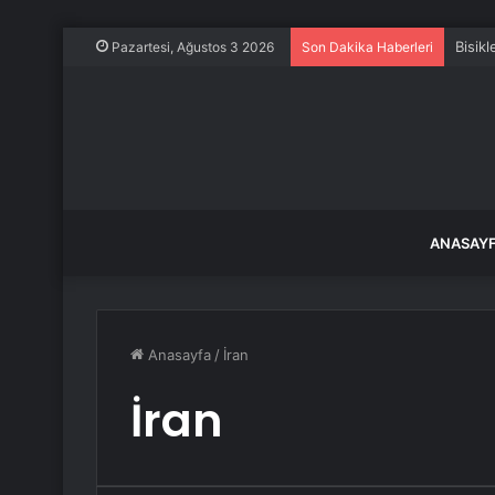
Bisikl
Pazartesi, Ağustos 3 2026
Son Dakika Haberleri
ANASAY
Anasayfa
/
İran
İran