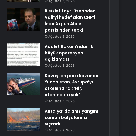
Ağustos 3, 2026
Bisiklet taytı üzerinden
Vali’yi hedef alan CHP’li
İnan Akgün Alp’e
partisinden tepki
Ağustos 3, 2026
Adalet Bakanı’ndan iki
büyük operasyon
açıklaması
Ağustos 3, 2026
Savaştan para kazanan
Yunanistan, Avrupa’yı
öfkelendirdi: ‘Hiç
utanmaları yok’
Ağustos 3, 2026
Antalya’ da anız yangını
saman balyalarına
sıçradı
Ağustos 3, 2026